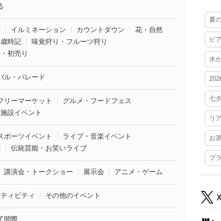
る
夏
葉
イルミネーション
カウントダウン
花・自然
ビ
・歳時記
味覚狩り・フルーツ狩り
袋・初売り
水
バル・パレード
20
七
フリーマーケット
グルメ・フードフェス
業施設イベント
リ
スポーツイベント
ライブ・音楽イベント
お
劇
伝統芸能・お笑いライブ
プ
講演会・トークショー
展示会
アニメ・ゲーム
クティビティ
その他のイベント
了間際