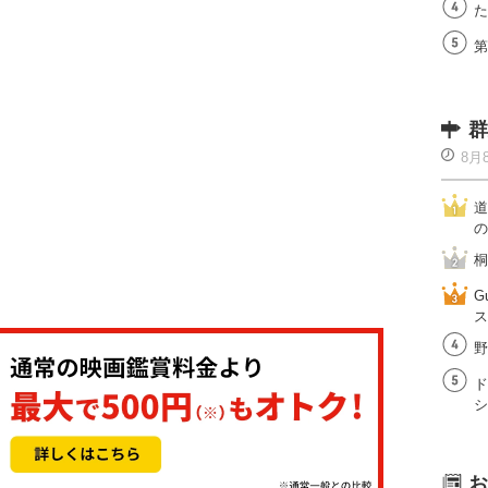
た
第
群
8月
道
の
桐
G
ス
野
ド
シ
お