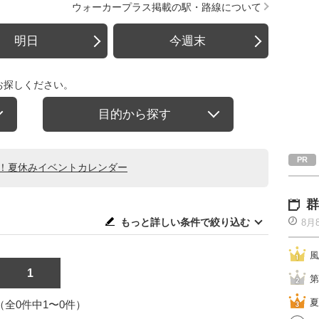
ウォーカープラス掲載の駅・路線について
明日
今週末
お探しください。
目的から探す
る！夏休みイベントカレンダー
群
もっと詳しい条件で絞り込む
8月
風
1
第
夏
1（全0件中1〜0件）