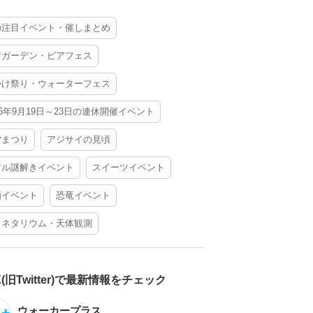
の注目イベント・催しまとめ
アガーデン・ビアフェス
かけ祭り・ウォーターフェス
26年9月19日～23日の連休開催イベント
夕まつり
アジサイの見頃
アル謎解きイベント
スイーツイベント
酒イベント
恐竜イベント
ラネタリウム・天体観測
X(旧Twitter)で最新情報をチェック
ウォーカープラス