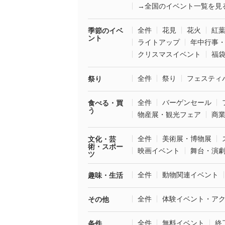
→全国のイベント一覧を見
全件
花見
花火
紅
季節のイベ
ント
ライトアップ
年中行事
クリスマスイベント
福
全件
祭り
フェスティ
祭り
全件
バーゲンセール
食べる・買
う
物産展・観光フェア
商
全件
美術展・博物展
文化・芸
術・スポー
映画イベント
舞台・演
ツ
全件
動物関連イベント
趣味・生活
全件
体験イベント・ア
その他
全件
無料イベント
終
条件