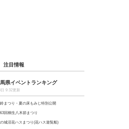
注目情報
馬県イベントランキング
8日 9:32更新
鈴まつり・夏の床もみじ特別公開
63回桐生八木節まつり
の城沼花ハスまつり(花ハス遊覧船)