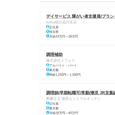
デイサービス 障がい者支援員/ブランク
kotrio紹介品川支店
正社員
埼玉県
月給24万円～28万円
調理補助
株式会社メフォス
アルバイト・パート
東京都
時給1,250円～1,300円
調理師/早期転職可/常勤/潮見 JR京葉
酢重正之 潮見セントラルキッチン
正社員
東京都
月給28万円～40万円