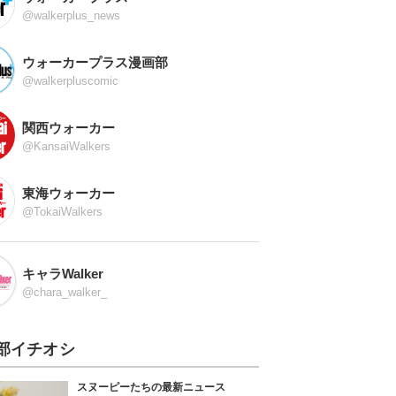
@walkerplus_news
ウォーカープラス漫画部
@walkerpluscomic
関西ウォーカー
@KansaiWalkers
東海ウォーカー
@TokaiWalkers
キャラWalker
@chara_walker_
部イチオシ
スヌーピーたちの最新ニュース