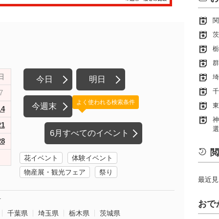
関
茨
栃
群
日
埼
今日
明日
千
7
よく使われる検索条件
今週末
東
14
神
21
選
6月すべてのイベント
28
閲
花イベント
体験イベント
物産展・観光フェア
祭り
最近見
町
おで
千葉県
埼玉県
栃木県
茨城県