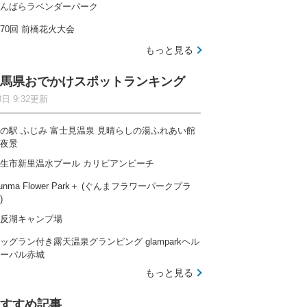
んばらラベンダーパーク
70回 前橋花火大会
もっと見る
馬県おでかけスポットランキング
8日 9:32更新
の駅 ふじみ 富士見温泉 見晴らしの湯ふれあい館
夜景
生市新里温水プール カリビアンビーチ
unma Flower Park＋ (ぐんまフラワーパークプラ
)
反湖キャンプ場
ッグラン付き露天温泉グランピング glamparkヘル
ーパル赤城
もっと見る
すすめ記事