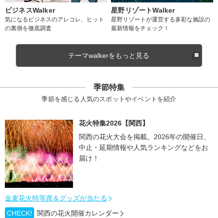
ビジネスWalker
星野リゾートWalker
気になるビジネスのアレコレ、ヒット
星野リゾートが運営する多彩な施設の
の裏側を徹底調査
最新情報をチェック！
テーマwalkerをもっと見る
季節特集
季節を感じる人気のスポットやイベントを紹介
花火特集2026【関西】
関西の花火大会を掲載。2026年の開催日、
中止・延期情報や人気ランキングなどをお
届け！
金麦花火特等席＆グッズが当たる
CHECK!
関西の花火開催カレンダー