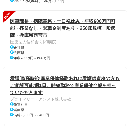
月給24万3,000円～30万3,700円
NEW
医事課長・病院事務・土日祝休み・年収600万円可
能・残業なし・退職金制度あり・250床規模一般病
院・兵庫県西宮市
医療法人信和会 明和病院
正社員
兵庫県
年収400万円～600万円
看護師/高時給!産業保健経験あれば看護師資格の方も
ご相談可能/週1日、時短勤務で産業保健全般を担っ
ていただきます
プライマリー・アシスト株式会社
派遣社員
兵庫県
時給2,200円～2,400円