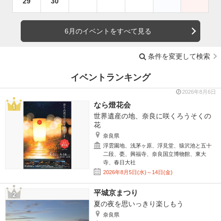
29
30
6月のイベントをすべて見る
条件を変更して検索
イベントランキング
2026年8月6日
なら燈花会
世界遺産の地、奈良に咲くろうそくの
花
奈良県
浮雲園地、浅茅ヶ原、浮見堂、猿沢池と五十
二段、甍、興福寺、奈良国立博物館、東大
寺、春日大社
2026年8月5日(水)～14日(金)
平城京まつり
夏の夜を思いっきり楽しもう
奈良県