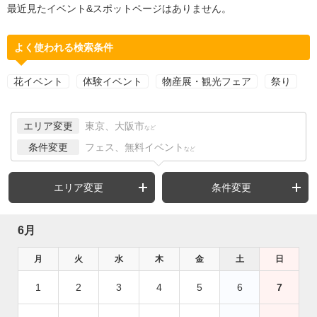
最近見たイベント&スポットページはありません。
よく使われる検索条件
花イベント
体験イベント
物産展・観光フェア
祭り
エリア変更
東京、大阪市
など
条件変更
フェス、無料イベント
など
エリア変更
条件変更
6月
月
火
水
木
金
土
日
1
2
3
4
5
6
7