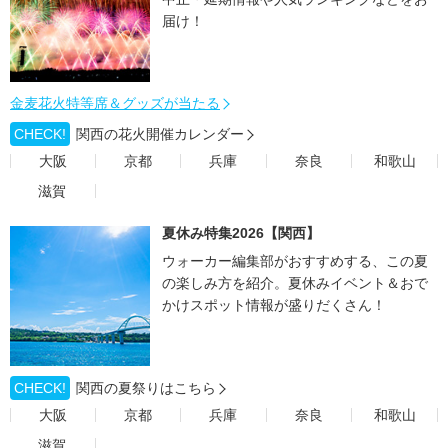
届け！
金麦花火特等席＆グッズが当たる
CHECK!
関西の花火開催カレンダー
大阪
京都
兵庫
奈良
和歌山
滋賀
夏休み特集2026【関西】
ウォーカー編集部がおすすめする、この夏
の楽しみ方を紹介。夏休みイベント＆おで
かけスポット情報が盛りだくさん！
CHECK!
関西の夏祭りはこちら
大阪
京都
兵庫
奈良
和歌山
滋賀