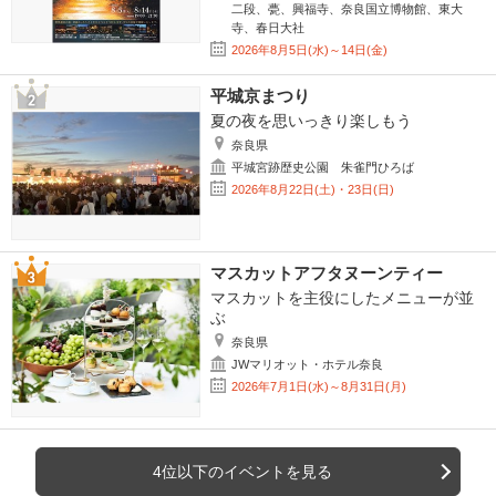
二段、甍、興福寺、奈良国立博物館、東大
寺、春日大社
2026年8月5日(水)～14日(金)
平城京まつり
夏の夜を思いっきり楽しもう
奈良県
平城宮跡歴史公園 朱雀門ひろば
2026年8月22日(土)・23日(日)
マスカットアフタヌーンティー
マスカットを主役にしたメニューが並
ぶ
奈良県
JWマリオット・ホテル奈良
2026年7月1日(水)～8月31日(月)
4位以下のイベントを見る