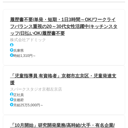
履歴書不要/単発・短期・1日3時間～OK/ワークライ
フバランス重視の20～30代女性活躍中/キッチンスタ
ッフ/日払いOK/履歴書不要
株式会社アドミック
兵庫県
時給1,310円～
「児童指導員 有資格者」京都市左京区・児童発達支
援
スパークスタジオ京都左京店
正社員
京都府
月給25万5,000円～
「10月開始」研究開発業務/高時給/大手・有名企業/