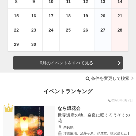
8
9
10
11
12
13
14
15
16
17
18
19
20
21
22
23
24
25
26
27
28
29
30
6月のイベントをすべて見る
条件を変更して検索
イベントランキング
2026年8月7日
なら燈花会
世界遺産の地、奈良に咲くろうそくの
花
奈良県
浮雲園地、浅茅ヶ原、浮見堂、猿沢池と五十