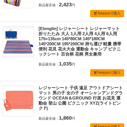
2,423
新品最安値：
円
Amazonで購入
[Elonglin] レジャーシート レジャーマット
折りたたみ 大人 1人用 2人用 4人用 6人用
175×135cm 145*80CM 145*180CM
145*200CM 195*200CM 持ち運び 軽量 携帯
便利 花見 花火大会 運動会 キャンプ ピクニ
ックシート 百合柄 花柄 男女兼用
1,035
新品最安値：
円
Amazonで購入
レジャーシート 子供 遠足 アウトドアシート
マット 男の子 女の子 オーシャンアンドグラ
ウンド OCEAN＆GROUND 行楽 お花見 運
動会 登山 公園 ピクニック XYZ(ライトピン
ク F)
1,860
新品最安値：
円
Amazonで購入