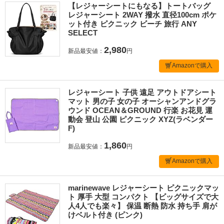
【レジャーシートにもなる】トートバッグ
レジャーシート 2WAY 撥水 直径100cm ポケ
ット付き ピクニック ビーチ 旅行 ANY
SELECT
2,980
新品最安値：
円
Amazonで購入
レジャーシート 子供 遠足 アウトドアシート
マット 男の子 女の子 オーシャンアンドグラ
ウンド OCEAN＆GROUND 行楽 お花見 運
動会 登山 公園 ピクニック XYZ(ラベンダー
F)
1,860
新品最安値：
円
Amazonで購入
marinewave レジャーシート ピクニックマッ
ト 厚手 大型 コンパクト 【ビッグサイズで大
人4人でも楽々】 保温 断熱 防水 持ち手 肩が
けベルト付き (ピンク)