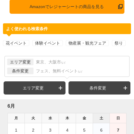
Amazonでレジャーシートの商品を見る
よく使われる検索条件
花イベント
体験イベント
物産展・観光フェア
祭り
エリア変更
東京、大阪市
など
条件変更
フェス、無料イベント
など
エリア変更
条件変更
6月
月
火
水
木
金
土
日
1
2
3
4
5
6
7