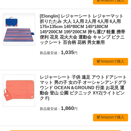
Amazonで購入
[Elonglin] レジャーシート レジャーマット
折りたたみ 大人 1人用 2人用 4人用 6人用
175×135cm 145*80CM 145*180CM
145*200CM 195*200CM 持ち運び 軽量 携帯
便利 花見 花火大会 運動会 キャンプ ピクニ
ックシート 百合柄 花柄 男女兼用
1,035
新品最安値：
円
Amazonで購入
レジャーシート 子供 遠足 アウトドアシート
マット 男の子 女の子 オーシャンアンドグラ
ウンド OCEAN＆GROUND 行楽 お花見 運
動会 登山 公園 ピクニック XYZ(ライトピン
ク F)
1,860
新品最安値：
円
Amazonで購入