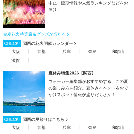
中止・延期情報や人気ランキングなどをお
届け！
金麦花火特等席＆グッズが当たる
CHECK!
関西の花火開催カレンダー
大阪
京都
兵庫
奈良
和歌山
滋賀
夏休み特集2026【関西】
ウォーカー編集部がおすすめする、この夏
の楽しみ方を紹介。夏休みイベント＆おで
かけスポット情報が盛りだくさん！
CHECK!
関西の夏祭りはこちら
大阪
京都
兵庫
奈良
和歌山