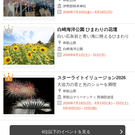
和歌山県
伊勢部柿本神社
2026年7月10日(金)～8月16日(日)
白崎海洋公園 ひまわりの花壇
白い石灰岩と青い海に映えるひまわり
和歌山県
白崎海洋公園
2026年8月1日(土)～31日(月)
スターライトイリュージョン2026
大迫力の音と光のショーを満喫
和歌山県
和歌山マリーナシティ 西側防波堤
2026年7月19日(日)、8月13日(木)～15日(土)、
9月20日(日)～22日(祝)
4位以下のイベントを見る