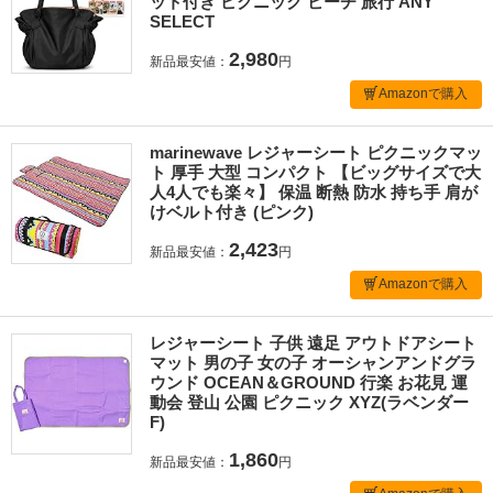
ット付き ピクニック ビーチ 旅行 ANY
SELECT
2,980
新品最安値：
円
Amazonで購入
marinewave レジャーシート ピクニックマッ
ト 厚手 大型 コンパクト 【ビッグサイズで大
人4人でも楽々】 保温 断熱 防水 持ち手 肩が
けベルト付き (ピンク)
2,423
新品最安値：
円
Amazonで購入
レジャーシート 子供 遠足 アウトドアシート
マット 男の子 女の子 オーシャンアンドグラ
ウンド OCEAN＆GROUND 行楽 お花見 運
動会 登山 公園 ピクニック XYZ(ラベンダー
F)
1,860
新品最安値：
円