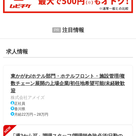
注目情報
求人情報
東かがわ/ホテル部門・ホテルフロント・施設管理/複
数チェーン展開の上場企業/初任地希望可能/未経験歓
迎
株式会社アメイズ
正社員
香川県
月給22万円～28万円
NEW
「週2から可」調理スタッフ/調理師免許必須/日勤の