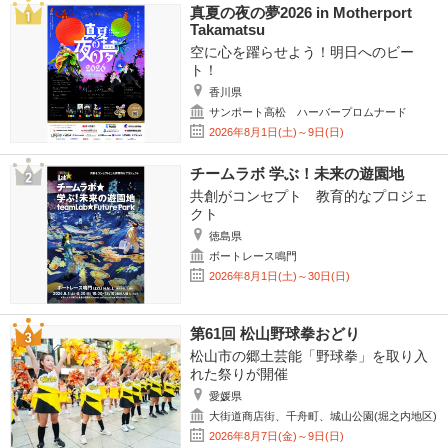
真夏の夜の夢2026 in Motherport
Takamatsu
空に心を躍らせよう！明日へのビー
ト！
香川県
サンポート高松 ハーバープロムナード
2026年8月1日(土)～9日(日)
チームラボ 学ぶ！未来の遊園地
共創がコンセプト 教育的なプロジェ
クト
徳島県
ボートレース鳴門
2026年8月1日(土)～30日(日)
第61回 松山野球拳おどり
松山市の郷土芸能「野球拳」を取り入
れた祭りが開催
愛媛県
大街道商店街、千舟町、城山公園(堀之内地区)
2026年8月7日(金)～9日(日)