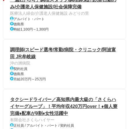
み/介護老人保健施設/社会保障完備
医療法人緑会/介護老人保健施設 みどりの里
アルバイト・パート
徳島県
時給1,100円～1,300円
調理師/スピード選考/常勤/病院・クリニック/阿波富
田 JR牟岐線
沖の洲病院
契約社員
徳島県
月給20万円～25万円
タクシードライバー／高知県内最大級の「さくらハ
イヤーグループ」！平均年収420万円over！♦個人寮
完備♦配車が9割♦女性活躍中
有限会社さくらハイヤー
正社員 / アルバイト・パート / 契約社員