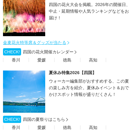
四国の花火大会を掲載。2026年の開催日、
中止・延期情報や人気ランキングなどをお
届け！
金麦花火特等席＆グッズが当たる
CHECK!
四国の花火開催カレンダー
香川
愛媛
徳島
高知
夏休み特集2026【四国】
ウォーカー編集部がおすすめする、この夏
の楽しみ方を紹介。夏休みイベント＆おで
かけスポット情報が盛りだくさん！
CHECK!
四国の夏祭りはこちら
香川
愛媛
徳島
高知