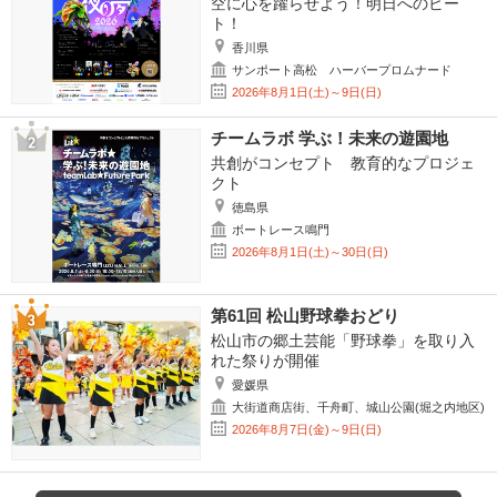
空に心を躍らせよう！明日へのビー
ト！
香川県
サンポート高松 ハーバープロムナード
2026年8月1日(土)～9日(日)
チームラボ 学ぶ！未来の遊園地
共創がコンセプト 教育的なプロジェ
クト
徳島県
ボートレース鳴門
2026年8月1日(土)～30日(日)
第61回 松山野球拳おどり
松山市の郷土芸能「野球拳」を取り入
れた祭りが開催
愛媛県
大街道商店街、千舟町、城山公園(堀之内地区)
2026年8月7日(金)～9日(日)