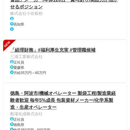
せるポジション
株式会社小谷穀粉
高知県
NEW
「経理財務」#福利厚生充実 #管理職候補
三浦工業株式会社
正社員
愛媛県
月給35万円～60万円
徳島・阿波市/機械オペレーター 製袋工程/製造業経
験者歓迎 毎年5%成長 包装資材メーカー/化学系製
造・生産オペレーター
船場化成株式会社
正社員
徳島県
年収350万円～500万円