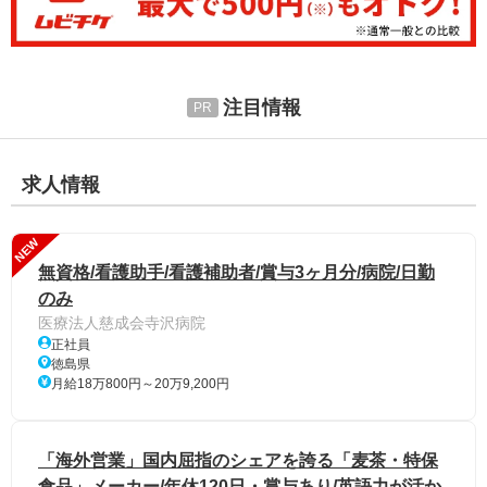
注目情報
求人情報
NEW
無資格/看護助手/看護補助者/賞与3ヶ月分/病院/日勤
のみ
医療法人慈成会寺沢病院
正社員
徳島県
月給18万800円～20万9,200円
「海外営業」国内屈指のシェアを誇る「麦茶・特保
食品」メーカー/年休120日・賞与あり/英語力が活か