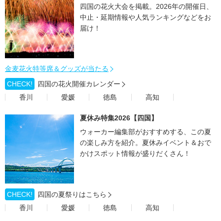
四国の花火大会を掲載。2026年の開催日、
中止・延期情報や人気ランキングなどをお
届け！
金麦花火特等席＆グッズが当たる
CHECK!
四国の花火開催カレンダー
香川
愛媛
徳島
高知
夏休み特集2026【四国】
ウォーカー編集部がおすすめする、この夏
の楽しみ方を紹介。夏休みイベント＆おで
かけスポット情報が盛りだくさん！
CHECK!
四国の夏祭りはこちら
香川
愛媛
徳島
高知