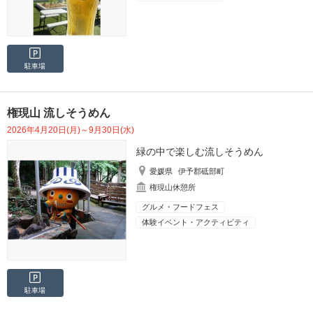
駐車場
権現山 流しそうめん
2026年4月20日(月)～9月30日(水)
緑の中で楽しむ流しそうめん
愛媛県
伊予郡砥部町
権現山休憩所
グルメ・フードフェス
体験イベント・アクティビティ
駐車場