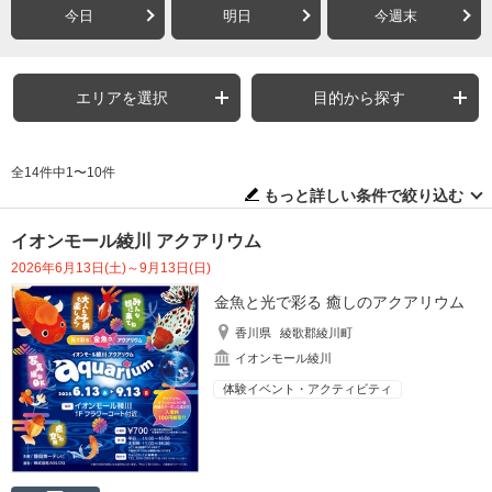
今日
明日
今週末
エリアを選択
目的から探す
全14件中1〜10件
もっと詳しい条件で絞り込む
イオンモール綾川 アクアリウム
2026年6月13日(土)～9月13日(日)
金魚と光で彩る 癒しのアクアリウム
香川県
綾歌郡綾川町
イオンモール綾川
体験イベント・アクティビティ