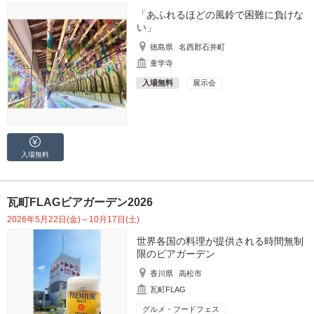
「あふれるほどの風鈴で困難に負けな
い」
徳島県
名西郡石井町
童学寺
入場無料
展示会
入場無料
瓦町FLAGビアガーデン2026
2026年5月22日(金)～10月17日(土)
世界各国の料理が提供される時間無制
限のビアガーデン
香川県
高松市
瓦町FLAG
グルメ・フードフェス