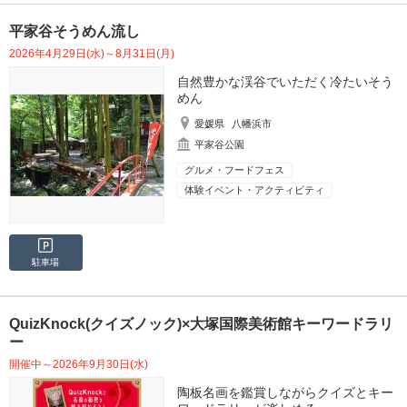
平家谷そうめん流し
2026年4月29日(水)～8月31日(月)
自然豊かな渓谷でいただく冷たいそう
めん
愛媛県
八幡浜市
平家谷公園
グルメ・フードフェス
体験イベント・アクティビティ
駐車場
QuizKnock(クイズノック)×大塚国際美術館キーワードラリ
ー
開催中～2026年9月30日(水)
陶板名画を鑑賞しながらクイズとキー