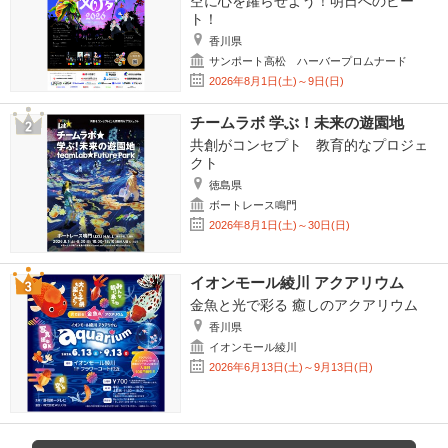
空に心を躍らせよう！明日へのビー
ト！
香川県
サンポート高松 ハーバープロムナード
2026年8月1日(土)～9日(日)
チームラボ 学ぶ！未来の遊園地
共創がコンセプト 教育的なプロジェ
クト
徳島県
ボートレース鳴門
2026年8月1日(土)～30日(日)
イオンモール綾川 アクアリウム
金魚と光で彩る 癒しのアクアリウム
香川県
イオンモール綾川
2026年6月13日(土)～9月13日(日)