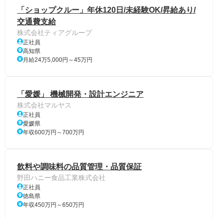
「ショップクルー」年休120日/未経験OK/昇給あり/
交通費支給
株式会社ティアグループ
正社員
高知県
月給24万5,000円～45万円
「愛媛」 機械開発・設計エンジニア
株式会社マルヤス
正社員
愛媛県
年収600万円～700万円
飲料や調味料の品質管理・品質保証
野田ハニー食品工業株式会社
正社員
徳島県
年収450万円～650万円