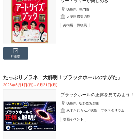
ワードラリーが楽しめる
徳島県
鳴門市
大塚国際美術館
美術展・博物展
駐車場
たっぷりプラネ「大解明！ブラックホールのすがた」
2026年6月1日(月)～8月31日(月)
ブラックホールの正体を見てみよう！
徳島県
板野郡板野町
あすたむらんど徳島 プラネタリウム
映画イベント