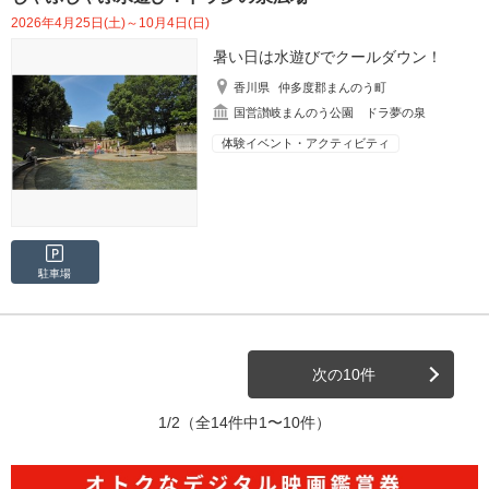
2026年4月25日(土)～10月4日(日)
暑い日は水遊びでクールダウン！
香川県
仲多度郡まんのう町
国営讃岐まんのう公園 ドラ夢の泉
体験イベント・アクティビティ
駐車場
次の10件
1/2
（全14件中1〜10件）