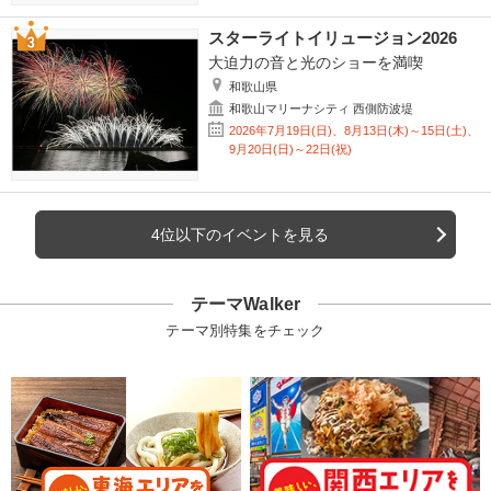
スターライトイリュージョン2026
大迫力の音と光のショーを満喫
和歌山県
和歌山マリーナシティ 西側防波堤
2026年7月19日(日)、8月13日(木)～15日(土)、
9月20日(日)～22日(祝)
4位以下のイベントを見る
テーマWalker
テーマ別特集をチェック