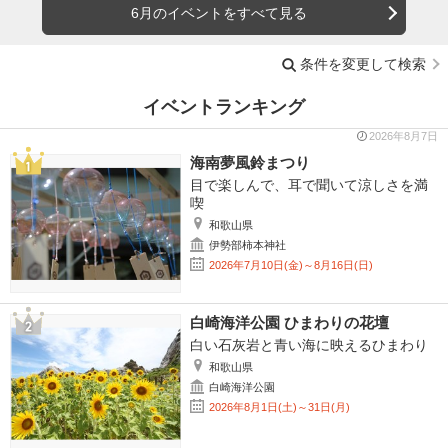
6月のイベントをすべて見る
条件を変更して検索
イベントランキング
2026年8月7日
海南夢風鈴まつり
目で楽しんで、耳で聞いて涼しさを満
喫
和歌山県
伊勢部柿本神社
2026年7月10日(金)～8月16日(日)
白崎海洋公園 ひまわりの花壇
白い石灰岩と青い海に映えるひまわり
和歌山県
白崎海洋公園
2026年8月1日(土)～31日(月)