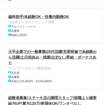
歯科助手/未経験OK・扶養内勤務OK
つばめデンタルクリニック川西
アルバイト・パート
兵庫県
時給1,250円
大手企業での一般事務/20代活躍/充実研修で未経験か
ら活躍/土日祝休み・残業ほぼなし/昇給・ボーナスあ
り
マンパワーグループ株式会社
正社員
兵庫県
月給21万4,000円～22万9,000円
経験者募集!ステーキ店の調理スタッフ/前職より確実
給与UP!賞与120万/希望休OK/ワンオペなし