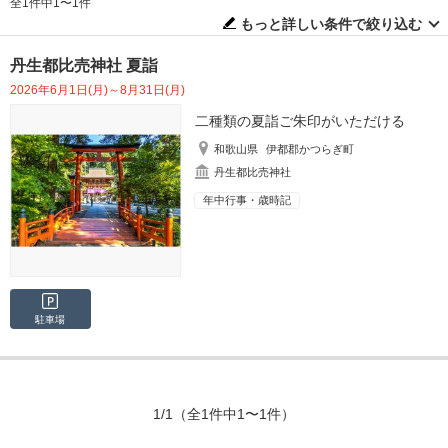
全1件中1〜1件
もっと詳しい条件で絞り込む
丹生都比売神社 夏詣
2026年6月1日(月)～8月31日(月)
二種類の夏詣ご朱印がいただける
和歌山県
伊都郡かつらぎ町
丹生都比売神社
年中行事・歳時記
駐車場
1/1
（全1件中1〜1件）