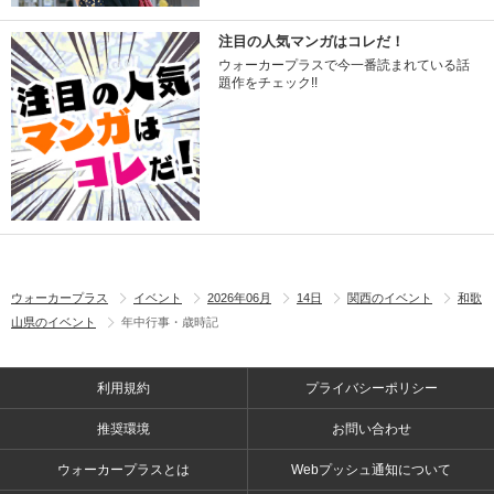
注目の人気マンガはコレだ！
ウォーカープラスで今一番読まれている話
題作をチェック!!
ウォーカープラス
イベント
2026年06月
14日
関西のイベント
和歌
山県のイベント
年中行事・歳時記
利用規約
プライバシーポリシー
推奨環境
お問い合わせ
ウォーカープラスとは
Webプッシュ通知について