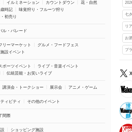
葉
イルミネーション
カウントダウン
花・自然
20
・歳時記
味覚狩り・フルーツ狩り
七
袋・初売り
リ
バル・パレード
お
フリーマーケット
グルメ・フードフェス
プ
業施設イベント
スポーツイベント
ライブ・音楽イベント
劇
伝統芸能・お笑いライブ
講演会・トークショー
展示会
アニメ・ゲーム
クティビティ
その他のイベント
了間際
施設
ショッピング施設