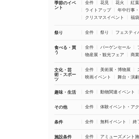
全件
花見
花火
紅
季節のイベ
ント
ライトアップ
年中行事
クリスマスイベント
福
全件
祭り
フェスティ
祭り
全件
バーゲンセール
食べる・買
う
物産展・観光フェア
商
全件
美術展・博物展
文化・芸
術・スポー
映画イベント
舞台・演
ツ
全件
動物関連イベント
趣味・生活
全件
体験イベント・ア
その他
全件
無料イベント
終
条件
全件
アミューズメント
施設条件