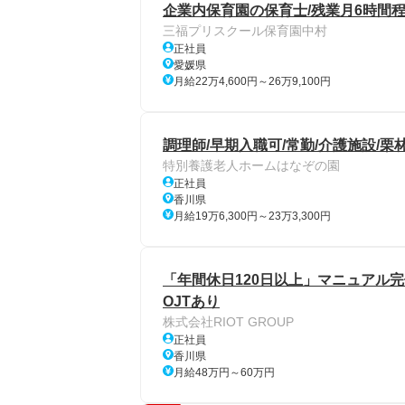
企業内保育園の保育士/残業月6時間程
三福プリスクール保育園中村
正社員
愛媛県
月給22万4,600円～26万9,100円
調理師/早期入職可/常勤/介護施設/栗林
特別養護老人ホームはなぞの園
正社員
香川県
月給19万6,300円～23万3,300円
「年間休日120日以上」マニュアル
OJTあり
株式会社RIOT GROUP
正社員
香川県
月給48万円～60万円