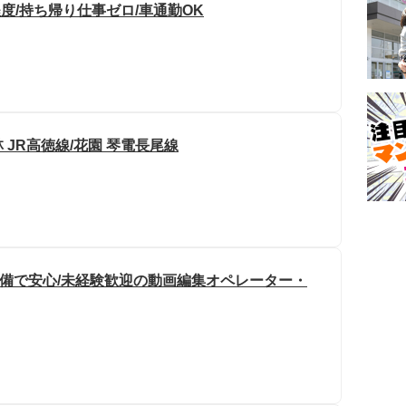
度/持ち帰り仕事ゼロ/車通勤OK
 JR高徳線/花園 琴電長尾線
完備で安心/未経験歓迎の動画編集オペレーター・