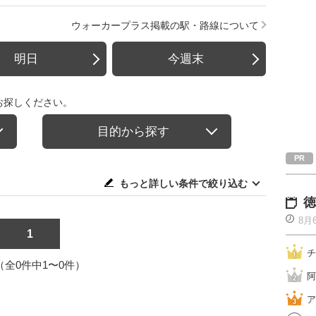
ウォーカープラス掲載の駅・路線について
明日
今週末
お探しください。
目的から探す
もっと詳しい条件で絞り込む
徳
8月
1
チ
1（全0件中1〜0件）
阿
ア