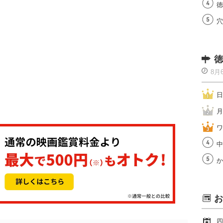
徳
穴
徳
8月
日
月
ワ
中
か
お
四