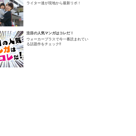
ライター達が現地から最新リポ！
注目の人気マンガはコレだ！
ウォーカープラスで今一番読まれてい
る話題作をチェック!!