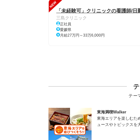
NEW
「未経験可」クリニックの看護師/日
三島クリニック
正社員
愛媛県
月給27万円～33万6,000円
テ
テー
東海満喫Walker
東海エリアを楽しむた
ュースやトピックスを