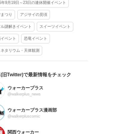
26年9月19日～23日の連休開催イベント
夕まつり
アジサイの見頃
アル謎解きイベント
スイーツイベント
酒イベント
恐竜イベント
ラネタリウム・天体観測
X(旧Twitter)で最新情報をチェック
ウォーカープラス
@walkerplus_news
ウォーカープラス漫画部
@walkerpluscomic
関西ウォーカー