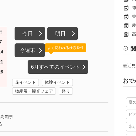
徳
香
愛
日
今日
明日
高
7
よく使われる検索条件
閲
今週末
14
21
最近見
6月すべてのイベント
28
おで
花イベント
体験イベント
物産展・観光フェア
祭り
夏
ビ
高知県
る
水