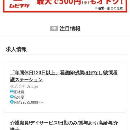
注目情報
求人情報
「年間休日120日以上」看護師/残業ほぼなし/訪問看
護ステーション
株式会社Bridge
正社員
高知県
月給29万5,000円～
介護職員/デイサービス/日勤のみ/賞与あり/高給与/介
護士