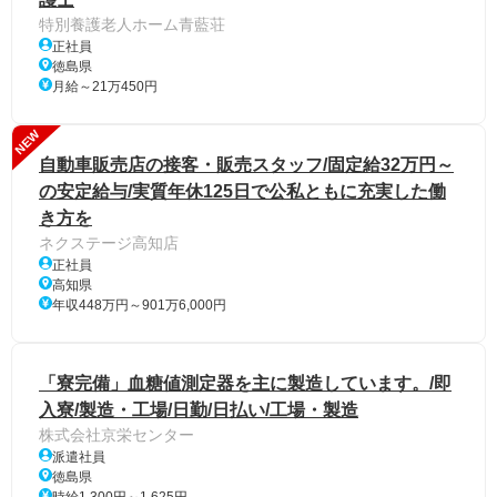
特別養護老人ホーム青藍荘
正社員
徳島県
月給～21万450円
NEW
自動車販売店の接客・販売スタッフ/固定給32万円～
の安定給与/実質年休125日で公私ともに充実した働
き方を
ネクステージ高知店
正社員
高知県
年収448万円～901万6,000円
「寮完備」血糖値測定器を主に製造しています。/即
入寮/製造・工場/日勤/日払い/工場・製造
株式会社京栄センター
派遣社員
徳島県
時給1,300円～1,625円