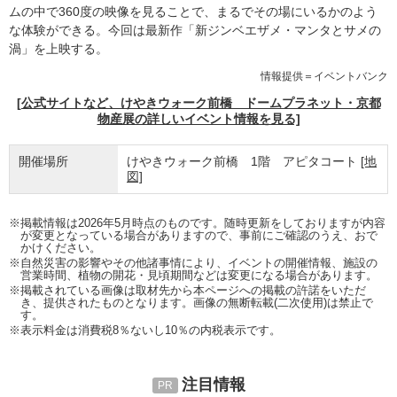
ムの中で360度の映像を見ることで、まるでその場にいるかのよう
な体験ができる。今回は最新作「新ジンベエザメ・マンタとサメの
渦」を上映する。
情報提供＝イベントバンク
[公式サイトなど、けやきウォーク前橋 ドームプラネット・京都
物産展の詳しいイベント情報を見る]
開催場所
けやきウォーク前橋 1階 アピタコート
[地
図]
※掲載情報は2026年5月時点のものです。随時更新をしておりますが内容
が変更となっている場合がありますので、事前にご確認のうえ、おで
かけください。
※自然災害の影響やその他諸事情により、イベントの開催情報、施設の
営業時間、植物の開花・見頃期間などは変更になる場合があります。
※掲載されている画像は取材先から本ページへの掲載の許諾をいただ
き、提供されたものとなります。画像の無断転載(二次使用)は禁止で
す。
※表示料金は消費税8％ないし10％の内税表示です。
注目情報