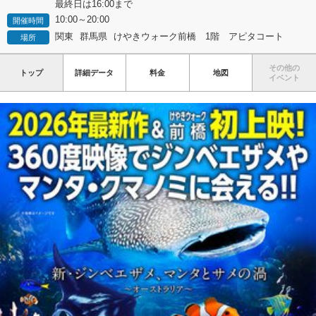
最終日は16:00まで
10:00～20:00
開催時間
関東
群馬県
けやきウォーク前橋 1階 アピタコート
場所
その他の
トップ
詳細データ
料金
地図
イベント