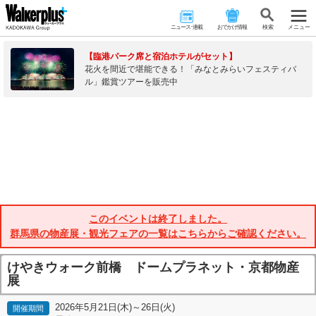
ニュース･連載
おでかけ情報
検 索
メニュー
【臨港パーク席と宿泊ホテルがセット】
花火を間近で堪能できる！「みなとみらいフェスティバ
ル」鑑賞ツアーを販売中
このイベントは終了しました。
群馬県の物産展・観光フェアの一覧はこちらからご確認ください。
けやきウォーク前橋 ドームプラネット・京都物産
展
2026年5月21日(木)～26日(火)
開催期間