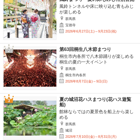
風鈴トンネルや床に映り込む青もみじ
が楽しめる
群馬県
宝徳寺
2026年6月27日(土)～9月23日(祝)
第63回桐生八木節まつり
桐生市内各所で八木節踊りが楽しめる
桐生の夏の一大イベント
群馬県
桐生市内各所
2026年8月7日(金)～9日(日)
夏の城沼花ハスまつり(花ハス遊覧
船)
館林ならではの夏景色を船上から楽し
める
群馬県
城沼
2026年7月10日(金)～8月31日(月)