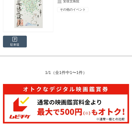
安倍文殊院
その他のイベント
駐車場
1/1
（全1件中1〜1件）