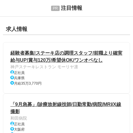
注目情報
求人情報
経験者募集!ステーキ店の調理スタッフ/前職より確実
給与UP!賞与120万/希望休OK/ワンオペなし
神戸ステーキレストラン モーリヤ凛
正社員
兵庫県
月給35万3,770円
「9月急募」/診療放射線技師/日勤常勤/病院/MRI/X線
撮影
和田病院
正社員
大阪府