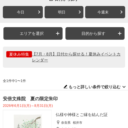
今日
明日
今週末
エリアを選択
目的から探す
【7月・8月】日付から探せる！夏休みイベントカ
夏休み特集
レンダー
全1件中1〜1件
もっと詳しい条件で絞り込む
安倍文殊院 夏の限定朱印
2026年6月1日(月)～8月31日(月)
仏様や神様とご縁を結んだ証
奈良県
桜井市