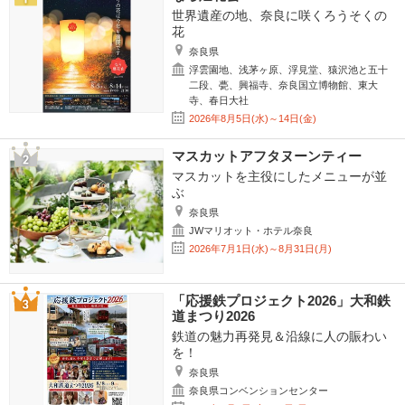
世界遺産の地、奈良に咲くろうそくの
花
奈良県
浮雲園地、浅茅ヶ原、浮見堂、猿沢池と五十
二段、甍、興福寺、奈良国立博物館、東大
寺、春日大社
2026年8月5日(水)～14日(金)
マスカットアフタヌーンティー
マスカットを主役にしたメニューが並
ぶ
奈良県
JWマリオット・ホテル奈良
2026年7月1日(水)～8月31日(月)
「応援鉄プロジェクト2026」大和鉄
道まつり2026
鉄道の魅力再発見＆沿線に人の賑わい
を！
奈良県
奈良県コンベンションセンター