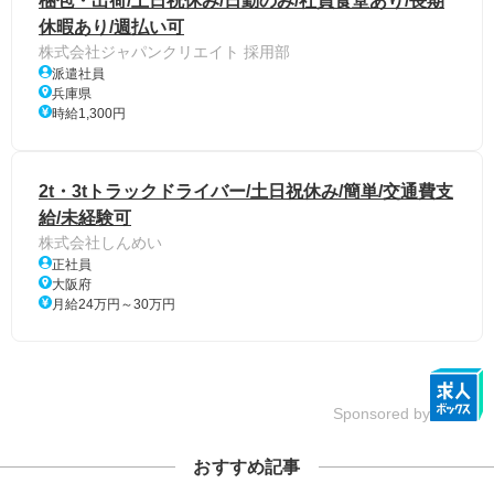
梱包・出荷/土日祝休み/日勤のみ/社員食堂あり/長期
休暇あり/週払い可
株式会社ジャパンクリエイト 採用部
派遣社員
兵庫県
時給1,300円
2t・3tトラックドライバー/土日祝休み/簡単/交通費支
給/未経験可
株式会社しんめい
正社員
大阪府
月給24万円～30万円
Sponsored by
おすすめ記事