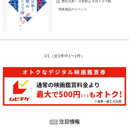
豊臣兄弟！ 大和郡山 大河ドラマ館
商業施設のイベント
1/1
（全1件中1〜1件）
注目情報