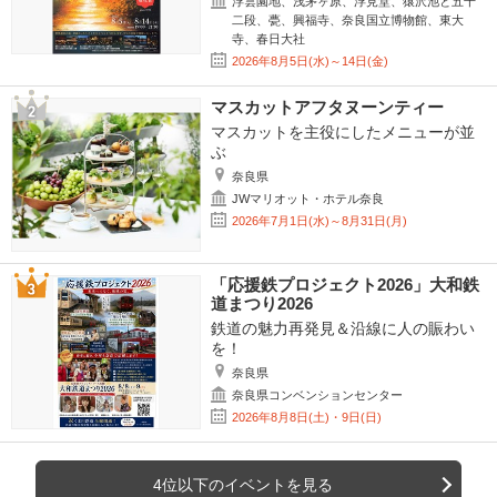
浮雲園地、浅茅ヶ原、浮見堂、猿沢池と五十
二段、甍、興福寺、奈良国立博物館、東大
寺、春日大社
2026年8月5日(水)～14日(金)
マスカットアフタヌーンティー
マスカットを主役にしたメニューが並
ぶ
奈良県
JWマリオット・ホテル奈良
2026年7月1日(水)～8月31日(月)
「応援鉄プロジェクト2026」大和鉄
道まつり2026
鉄道の魅力再発見＆沿線に人の賑わい
を！
奈良県
奈良県コンベンションセンター
2026年8月8日(土)・9日(日)
4位以下のイベントを見る