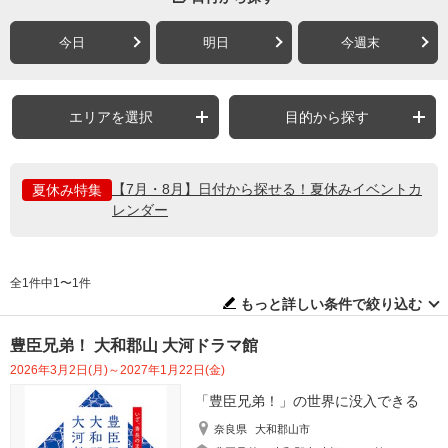
今日
明日
今週末
エリアを選択
目的から探す
【7月・8月】日付から探せる！夏休みイベントカ
夏休み特集
レンダー
全1件中1〜1件
もっと詳しい条件で絞り込む
豊臣兄弟！ 大和郡山 大河ドラマ館
2026年3月2日(月)～2027年1月22日(金)
「豊臣兄弟！」の世界に没入できる
奈良県
大和郡山市