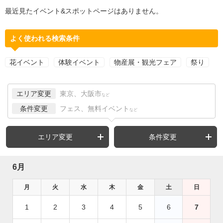
最近見たイベント&スポットページはありません。
よく使われる検索条件
花イベント
体験イベント
物産展・観光フェア
祭り
エリア変更
東京、大阪市
など
条件変更
フェス、無料イベント
など
エリア変更
条件変更
6月
月
火
水
木
金
土
日
1
2
3
4
5
6
7