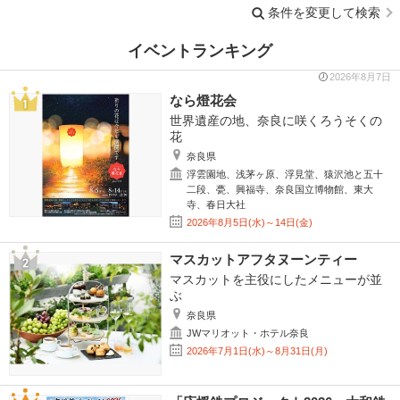
条件を変更して検索
イベントランキング
2026年8月7日
なら燈花会
世界遺産の地、奈良に咲くろうそくの
花
奈良県
浮雲園地、浅茅ヶ原、浮見堂、猿沢池と五十
二段、甍、興福寺、奈良国立博物館、東大
寺、春日大社
2026年8月5日(水)～14日(金)
マスカットアフタヌーンティー
マスカットを主役にしたメニューが並
ぶ
奈良県
JWマリオット・ホテル奈良
2026年7月1日(水)～8月31日(月)