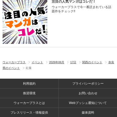
注目の人気マンガはコレだ！
ウォーカープラスで今一番読まれている話
題作をチェック!!
ウォーカープラス
イベント
2026年06月
17日
関西のイベント
奈良
県のイベント
紅葉
利用規約
プライバシーポリシー
推奨環境
お問い合わせ
ウォーカープラスとは
Webプッシュ通知について
プレスリリース・情報提供
媒体資料