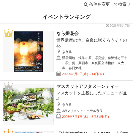
条件を変更して検索
イベントランキング
2026年8月7日
なら燈花会
世界遺産の地、奈良に咲くろうそくの
花
奈良県
浮雲園地、浅茅ヶ原、浮見堂、猿沢池と五十
二段、甍、興福寺、奈良国立博物館、東大
寺、春日大社
2026年8月5日(水)～14日(金)
マスカットアフタヌーンティー
マスカットを主役にしたメニューが並
ぶ
奈良県
JWマリオット・ホテル奈良
2026年7月1日(水)～8月31日(月)