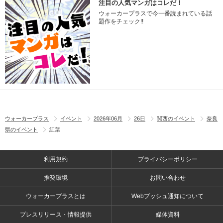
注目の人気マンガはコレだ！
ウォーカープラスで今一番読まれている話
題作をチェック!!
ウォーカープラス
イベント
2026年06月
26日
関西のイベント
奈良
県のイベント
紅葉
利用規約
プライバシーポリシー
推奨環境
お問い合わせ
ウォーカープラスとは
Webプッシュ通知について
プレスリリース・情報提供
媒体資料