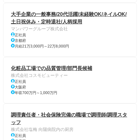
大手企業の一般事務/20代活躍/未経験OK/ネイルOK/
土日祝休み・定時退社/人柄採用
マンパワーグループ株式会社
正社員
京都府
月給21万3,000円～22万8,000円
化粧品工場での品質管理/部門長候補
株式会社コスモビューティー
正社員
大阪府
年収700万円～1,000万円
調理責任者・社会保険完備の職場で調理師/調理スタ
ッフ
株式会社塩梅 向陽病院内の厨房
正社員