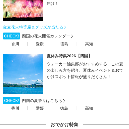
届け！
金麦花火特等席＆グッズが当たる
CHECK!
四国の花火開催カレンダー
香川
愛媛
徳島
高知
夏休み特集2026【四国】
ウォーカー編集部がおすすめする、この夏
の楽しみ方を紹介。夏休みイベント＆おで
かけスポット情報が盛りだくさん！
CHECK!
四国の夏祭りはこちら
香川
愛媛
徳島
高知
おでかけ特集