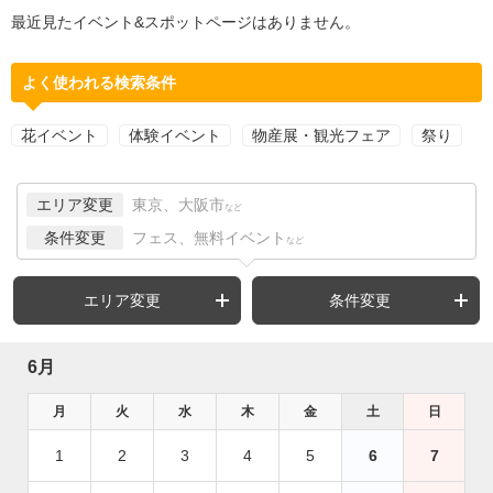
最近見たイベント&スポットページはありません。
よく使われる検索条件
花イベント
体験イベント
物産展・観光フェア
祭り
エリア変更
東京、大阪市
など
条件変更
フェス、無料イベント
など
エリア変更
条件変更
6月
月
火
水
木
金
土
日
1
2
3
4
5
6
7