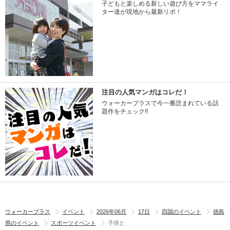
子どもと楽しめる新しい遊び方をママライ
ター達が現地から最新リポ！
注目の人気マンガはコレだ！
ウォーカープラスで今一番読まれている話
題作をチェック!!
ウォーカープラス
イベント
2026年06月
17日
四国のイベント
徳島
県のイベント
スポーツイベント
子供と