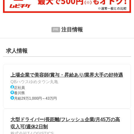
注目情報
求人情報
上場企業で美容師/賞与・昇給あり/業界大手の好待遇
QBハウスゆめタウン丸亀
正社員
香川県
月給29万1,000円～43万円
大型ドライバー/長距離/フレッシュ企業/月45万の高
収入可/週休2日制
株式会社T-LOGISTICS