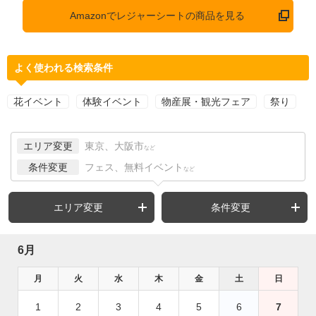
Amazonでレジャーシートの商品を見る
よく使われる検索条件
花イベント
体験イベント
物産展・観光フェア
祭り
エリア変更
東京、大阪市
など
条件変更
フェス、無料イベント
など
エリア変更
条件変更
6月
月
火
水
木
金
土
日
1
2
3
4
5
6
7