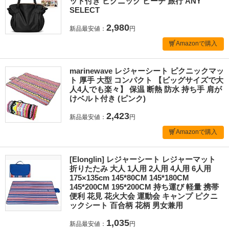
ット付き ピクニック ビーチ 旅行 ANY
SELECT
2,980
新品最安値：
円
Amazonで購入
marinewave レジャーシート ピクニックマッ
ト 厚手 大型 コンパクト 【ビッグサイズで大
人4人でも楽々】 保温 断熱 防水 持ち手 肩が
けベルト付き (ピンク)
2,423
新品最安値：
円
Amazonで購入
[Elonglin] レジャーシート レジャーマット
折りたたみ 大人 1人用 2人用 4人用 6人用
175×135cm 145*80CM 145*180CM
145*200CM 195*200CM 持ち運び 軽量 携帯
便利 花見 花火大会 運動会 キャンプ ピクニ
ックシート 百合柄 花柄 男女兼用
1,035
新品最安値：
円