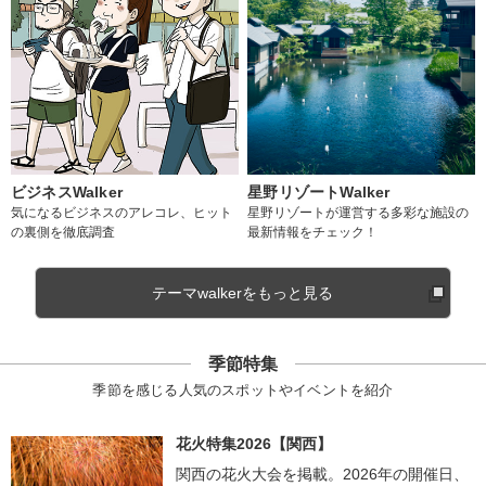
ビジネスWalker
星野リゾートWalker
気になるビジネスのアレコレ、ヒット
星野リゾートが運営する多彩な施設の
の裏側を徹底調査
最新情報をチェック！
テーマwalkerをもっと見る
季節特集
季節を感じる人気のスポットやイベントを紹介
花火特集2026【関西】
関西の花火大会を掲載。2026年の開催日、