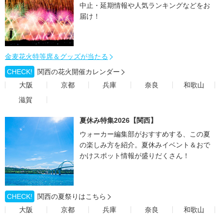
中止・延期情報や人気ランキングなどをお
届け！
金麦花火特等席＆グッズが当たる
CHECK!
関西の花火開催カレンダー
大阪
京都
兵庫
奈良
和歌山
滋賀
夏休み特集2026【関西】
ウォーカー編集部がおすすめする、この夏
の楽しみ方を紹介。夏休みイベント＆おで
かけスポット情報が盛りだくさん！
CHECK!
関西の夏祭りはこちら
大阪
京都
兵庫
奈良
和歌山