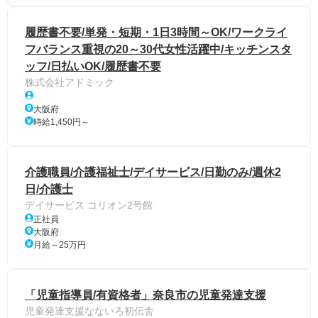
履歴書不要/単発・短期・1日3時間～OK/ワークライ
フバランス重視の20～30代女性活躍中/キッチンスタ
ッフ/日払いOK/履歴書不要
株式会社アドミック
大阪府
時給1,450円～
介護職員/介護福祉士/デイサービス/日勤のみ/週休2
日/介護士
デイサービス コリオン2号館
正社員
大阪府
月給～25万円
「児童指導員/有資格者」奈良市の児童発達支援
児童発達支援なないろ初伝舎