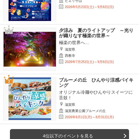
ピエリ守山
2026年5月23日(土)～9月6日(日)
夕涼み 夏のライトアップ ～光り
が織りなす極楽の世界～
極楽の世界へ…
滋賀県
西教寺
2026年7月25日(土)～9月6日(日)
ブルーメの丘 ひんやり涼感バイキ
ング
オリジナル冷麺やひんやりスイーツに
舌鼓！
滋賀県
滋賀農業公園ブルーメの丘
2026年6月1日(月)～8月31日(月)
4位以下のイベントを見る