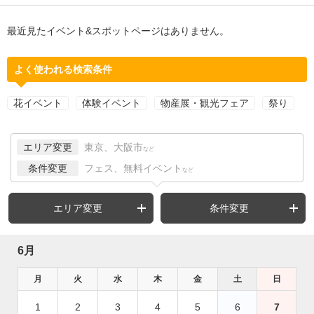
最近見たイベント&スポットページはありません。
よく使われる検索条件
花イベント
体験イベント
物産展・観光フェア
祭り
エリア変更
東京、大阪市
など
条件変更
フェス、無料イベント
など
エリア変更
条件変更
6月
月
火
水
木
金
土
日
1
2
3
4
5
6
7