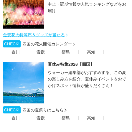
中止・延期情報や人気ランキングなどをお
届け！
金麦花火特等席＆グッズが当たる
CHECK!
四国の花火開催カレンダー
香川
愛媛
徳島
高知
夏休み特集2026【四国】
ウォーカー編集部がおすすめする、この夏
の楽しみ方を紹介。夏休みイベント＆おで
かけスポット情報が盛りだくさん！
CHECK!
四国の夏祭りはこちら
香川
愛媛
徳島
高知