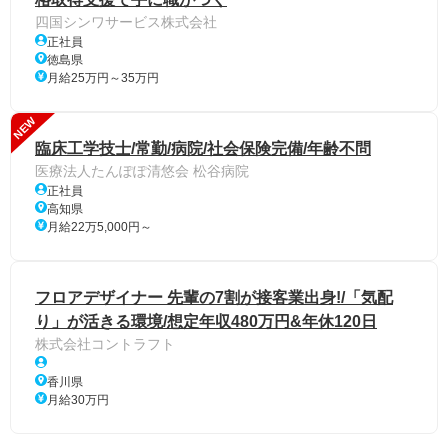
四国シンワサービス株式会社
正社員
徳島県
月給25万円～35万円
NEW
臨床工学技士/常勤/病院/社会保険完備/年齢不問
医療法人たんぽぽ清悠会 松谷病院
正社員
高知県
月給22万5,000円～
フロアデザイナー 先輩の7割が接客業出身!/「気配
り」が活きる環境/想定年収480万円&年休120日
株式会社コントラフト
香川県
月給30万円