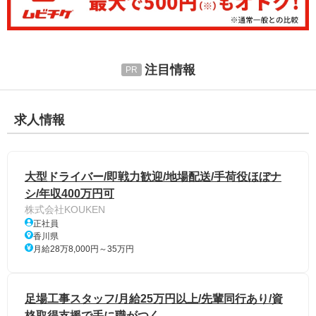
注目情報
求人情報
大型ドライバー/即戦力歓迎/地場配送/手荷役ほぼナ
シ/年収400万円可
株式会社KOUKEN
正社員
香川県
月給28万8,000円～35万円
足場工事スタッフ/月給25万円以上/先輩同行あり/資
格取得支援で手に職がつく