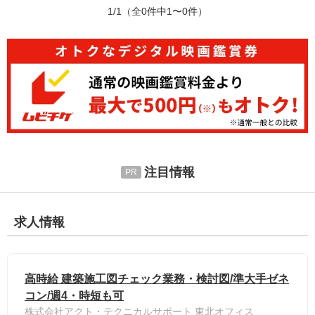
1/1
（全0件中1〜0件）
注目情報
求人情報
高時給 建築施工図チェック業務・検討図/準大手ゼネ
コン/週4・時短も可
株式会社アクト・テクニカルサポート 東北オフィス