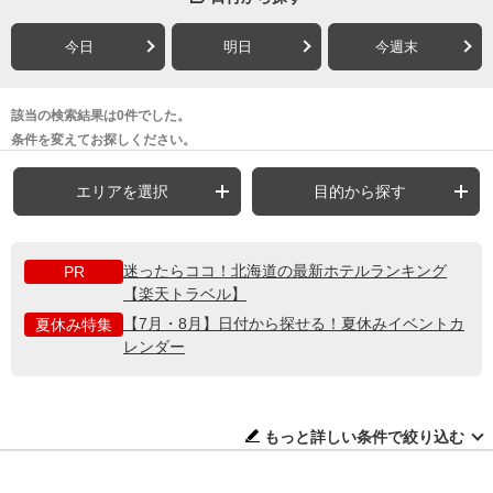
今日
明日
今週末
該当の検索結果は0件でした。
条件を変えてお探しください。
エリアを選択
目的から探す
迷ったらココ！北海道の最新ホテルランキング
PR
【楽天トラベル】
【7月・8月】日付から探せる！夏休みイベントカ
夏休み特集
レンダー
もっと詳しい条件で絞り込む