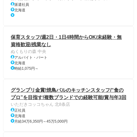
派遣社員
北海道
保育スタッフ/週2日・1日4時間からOK/未経験・無
資格歓迎/残業なし
ぬくもりの森 中央
アルバイト・パート
北海道
時給1,075円～
グランプリ金賞!焼鳥バルのキッチンスタッフ/“食の
プロ”を目指す!複数ブランドでの経験可能/賞与年3回
いただきコッコちゃん 北8条店
正社員
北海道
月給34万6,350円～45万5,000円