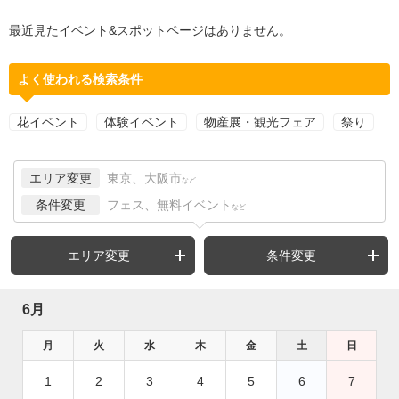
最近見たイベント&スポットページはありません。
よく使われる検索条件
花イベント
体験イベント
物産展・観光フェア
祭り
エリア変更
東京、大阪市
など
条件変更
フェス、無料イベント
など
エリア変更
条件変更
6月
月
火
水
木
金
土
日
1
2
3
4
5
6
7