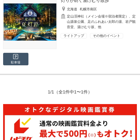
灯りが紡ぐ湯けむり散歩
北海道
札幌市南区
定山渓神社（メイン会場※宿泊者限定）、定
山源泉公園、足のふれあい太郎の湯、岩戸観
音堂、湯けむり坂、他
ライトアップ
その他のイベント
駐車場
1/1
（全1件中1〜1件）