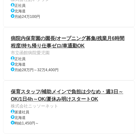
正社員
北海道
月給24万100円
病院内保育園の園長/オープニング募集/残業月6時間
程度/持ち帰り仕事ゼロ/車通勤OK
市立函館病院愛児園
正社員
北海道
月給28万円～32万4,400円
保育スタッフ/補助メインで負担は少なめ・週3日～
OK/1日4h～OK/夏休み明けスタートOK
株式会社ニッソーネット
派遣社員
北海道
時給1,450円～