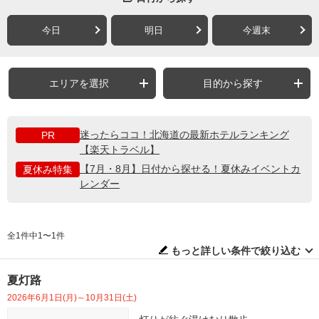
今日
明日
今週末
エリアを選択
目的から探す
迷ったらココ！北海道の最新ホテルランキング
PR
【楽天トラベル】
【7月・8月】日付から探せる！夏休みイベントカ
夏休み特集
レンダー
全1件中1〜1件
もっと詳しい条件で絞り込む
夏灯路
2026年6月1日(月)～10月31日(土)