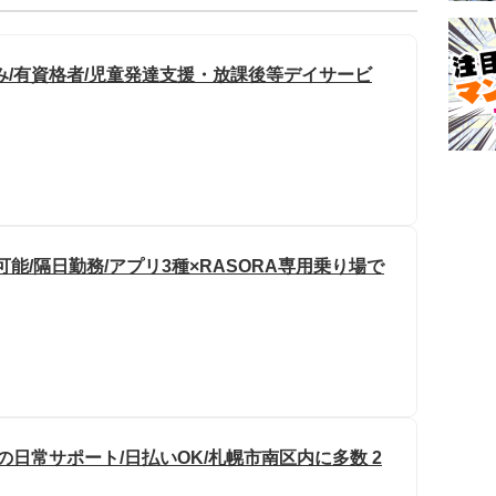
み/有資格者/児童発達支援・放課後等デイサービ
能/隔日勤務/アプリ3種×RASORA専用乗り場で
の日常サポート/日払いOK/札幌市南区内に多数 2