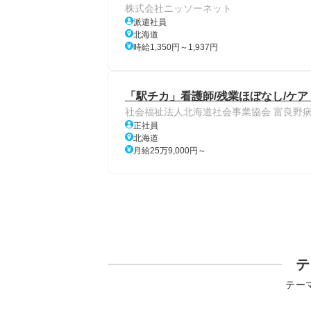
株式会社ニッソーネット
派遣社員
北海道
時給1,350円～1,937円
「駅チカ」看護師/残業ほぼなし/ケ
社会福祉法人北海道社会事業協会 富良野
正社員
北海道
月給25万9,000円～
テ
テー