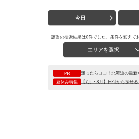
今日
該当の検索結果は0件でした。条件を変えて
エリアを選択
迷ったらココ！北海道の最新
PR
【7月・8月】日付から探せ
夏休み特集