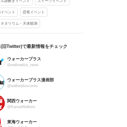
アル謎解きイベント
スイーツイベント
酒イベント
恐竜イベント
ラネタリウム・天体観測
X(旧Twitter)で最新情報をチェック
ウォーカープラス
@walkerplus_news
ウォーカープラス漫画部
@walkerpluscomic
関西ウォーカー
@KansaiWalkers
東海ウォーカー