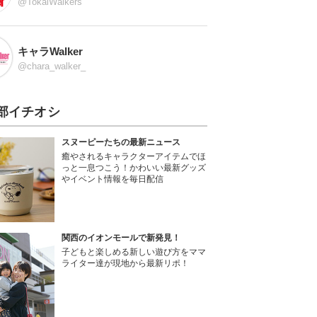
@TokaiWalkers
キャラWalker
@chara_walker_
部イチオシ
スヌーピーたちの最新ニュース
癒やされるキャラクターアイテムでほ
っと一息つこう！かわいい最新グッズ
やイベント情報を毎日配信
関西のイオンモールで新発見！
子どもと楽しめる新しい遊び方をママ
ライター達が現地から最新リポ！