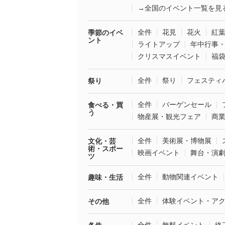
→全国のイベント一覧を見
全件
花見
花火
紅
季節のイベ
ント
ライトアップ
年中行事
クリスマスイベント
福
全件
祭り
フェスティ
祭り
全件
バーゲンセール
食べる・買
う
物産展・観光フェア
商
全件
美術展・博物展
文化・芸
術・スポー
映画イベント
舞台・演
ツ
全件
動物関連イベント
趣味・生活
全件
体験イベント・ア
その他