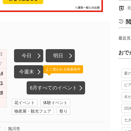
北
閲
最近見
おで
日
今日
明日
7
よく使われる検索条件
今週末
14
夏
21
ビ
6月すべてのイベント
28
水
花イベント
体験イベント
20
物産展・観光フェア
祭り
七
市
旭川市