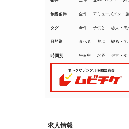
全件
無料イベント
終
条件
全件
アミューズメント
施設条件
全件
子供と
恋人・夫
タグ
目的別
食べる
遊ぶ
観る・学
時間別
午前中
お昼
夕方・夜
求人情報