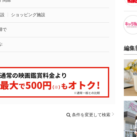
了間際
施設
ショッピング施設
婦で
ぶ
編集
条件を変更して検索