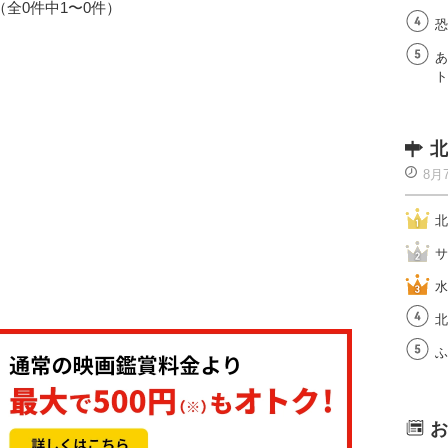
1（全0件中1〜0件）
恐
あ
ト
北
8月
北
サ
水
北
ふ
お