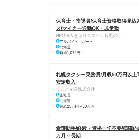
保育士・指導員/保育士資格取得見込
ス/マイカー通勤OK・非常勤
NPO法人きらりスマイル音更の会
アルバイト・パート
北海道
時給1,075円～
札幌タクシー乗務員/月収50万円以上可
安定収入
まこと交通株式会社
正社員
北海道
月給25万円～50万円
看護助手/経験・資格一切不要/病院内
カ月～長期