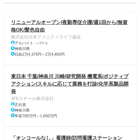
リニューアルオープン/夜勤専従介護/週1回から/無資
格OK/髪色自由
株式会社日本アメニティライフ協会
アルバイト・パート
神奈川県
日給2万4,375円～2万4,465円
東日本 千葉/神奈川 川崎/研究開発 機電系/ポジティブ
アクション/スキルに応じて業務を打診/化学系製品開
発
JFEスチール株式会社
正社員
神奈川県
年収700万円～1,000万円
「オンコールなし」看護師/訪問看護ステーション