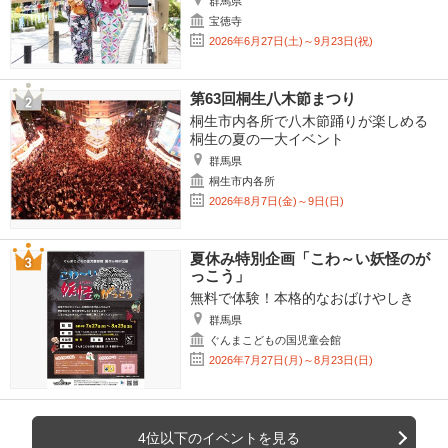
群馬県
宝徳寺
2026年6月27日(土)～9月23日(祝)
第63回桐生八木節まつり
桐生市内各所で八木節踊りが楽しめる
桐生の夏の一大イベント
群馬県
桐生市内各所
2026年8月7日(金)～9日(日)
夏休み特別企画「こわ～い妖怪のが
っこう」
無料で体験！本格的なおばけやしき
群馬県
ぐんまこどもの国児童会館
2026年7月27日(月)～8月23日(日)
4位以下のイベントを見る