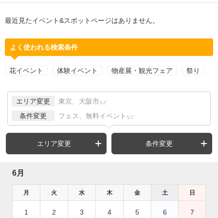
最近見たイベント&スポットページはありません。
よく使われる検索条件
花イベント
体験イベント
物産展・観光フェア
祭り
エリア変更
東京、大阪市
など
条件変更
フェス、無料イベント
など
エリア変更
条件変更
6月
月
火
水
木
金
土
日
1
2
3
4
5
6
7