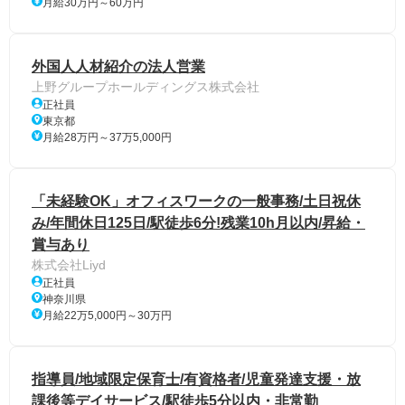
月給30万円～60万円
外国人人材紹介の法人営業
上野グループホールディングス株式会社
正社員
東京都
月給28万円～37万5,000円
「未経験OK」オフィスワークの一般事務/土日祝休
み/年間休日125日/駅徒歩6分!残業10h月以内/昇給・
賞与あり
株式会社Liyd
正社員
神奈川県
月給22万5,000円～30万円
指導員/地域限定保育士/有資格者/児童発達支援・放
課後等デイサービス/駅徒歩5分以内・非常勤