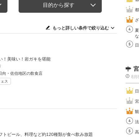
目的から探す
都
ざ
もっと詳しい条件で絞り込む
夏
な
日
い！美味い！岩ガキを堪能
市
宮
日向・佐伯地区の飲食店
8月
フェス
日
宮
観
法
高
フトビール、料理など約120種類が食べ飲み放題