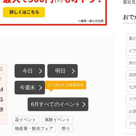
最近見
おで
夏
ビ
水
日
今日
明日
20
7
よく使われる検索条件
今週末
七
14
21
リ
6月すべてのイベント
28
お
花イベント
体験イベント
プ
物産展・観光フェア
祭り