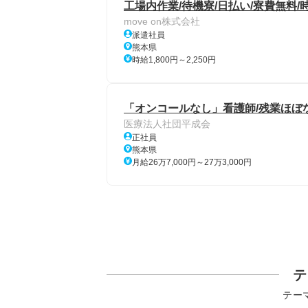
工場内作業/待機寮/日払い/寮費無料/時
move on株式会社
派遣社員
熊本県
時給1,800円～2,250円
「オンコールなし」看護師/残業ほぼ
医療法人社団平成会
正社員
熊本県
月給26万7,000円～27万3,000円
テ
テー