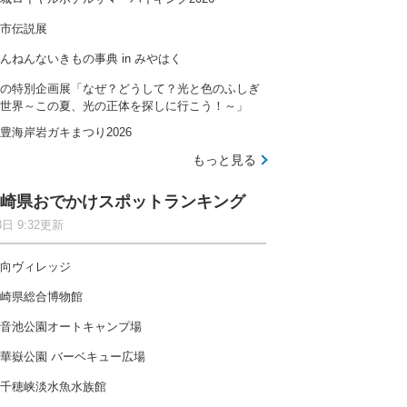
市伝説展
んねんないきもの事典 in みやはく
の特別企画展「なぜ？どうして？光と色のふしぎ
世界～この夏、光の正体を探しに行こう！～」
豊海岸岩ガキまつり2026
もっと見る
崎県おでかけスポットランキング
8日 9:32更新
向ヴィレッジ
崎県総合博物館
音池公園オートキャンプ場
華嶽公園 バーベキュー広場
千穂峡淡水魚水族館