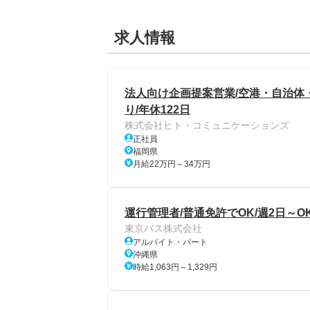
求人情報
法人向け企画提案営業/空港・自治体
り/年休122日
株式会社ヒト・コミュニケーションズ
正社員
福岡県
月給22万円～34万円
運行管理者/普通免許でOK/週2日～
東京バス株式会社
アルバイト・パート
沖縄県
時給1,063円～1,329円