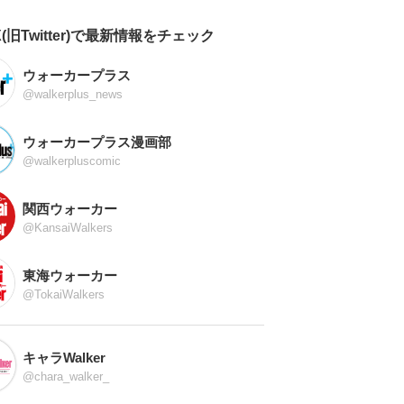
X(旧Twitter)で最新情報をチェック
ウォーカープラス
@walkerplus_news
ウォーカープラス漫画部
@walkerpluscomic
関西ウォーカー
@KansaiWalkers
東海ウォーカー
@TokaiWalkers
キャラWalker
@chara_walker_