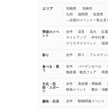
エリア
宮崎県
宮崎市
九州
福岡県
佐賀県
→全国のイベント一覧を見
全件
花見
花火
紅
季節のイベ
ント
ライトアップ
年中行事
クリスマスイベント
福
全件
祭り
フェスティ
祭り
全件
バーゲンセール
食べる・買
う
物産展・観光フェア
商
全件
美術展・博物展
文化・芸
術・スポー
映画イベント
舞台・演
ツ
全件
動物関連イベント
趣味・生活