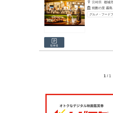
宮崎県
都城
焼酎の里 霧
グルメ・フード
駐車場
1
/ 