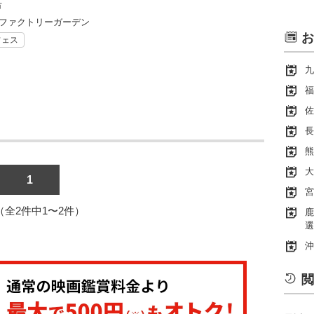
市
島ファクトリーガーデン
お
フェス
九
福
佐
長
熊
大
1
宮
1（全2件中1〜2件）
鹿
選
沖
閲