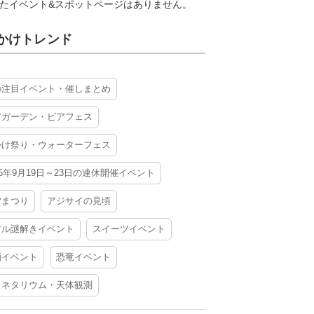
たイベント&スポットページはありません。
かけトレンド
の注目イベント・催しまとめ
アガーデン・ビアフェス
かけ祭り・ウォーターフェス
26年9月19日～23日の連休開催イベント
夕まつり
アジサイの見頃
アル謎解きイベント
スイーツイベント
酒イベント
恐竜イベント
ラネタリウム・天体観測