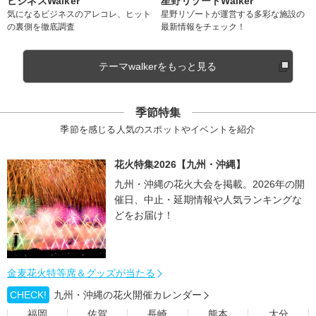
ビジネスWalker
星野リゾートWalker
気になるビジネスのアレコレ、ヒット
星野リゾートが運営する多彩な施設の
の裏側を徹底調査
最新情報をチェック！
テーマwalkerをもっと見る
季節特集
季節を感じる人気のスポットやイベントを紹介
花火特集2026【九州・沖縄】
九州・沖縄の花火大会を掲載。2026年の開
催日、中止・延期情報や人気ランキングな
どをお届け！
金麦花火特等席＆グッズが当たる
CHECK!
九州・沖縄の花火開催カレンダー
福岡
佐賀
長崎
熊本
大分