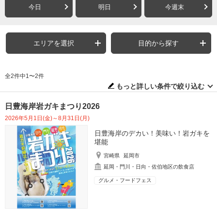
今日
明日
今週末
エリアを選択
目的から探す
全2件中1〜2件
もっと詳しい条件で絞り込む
日豊海岸岩ガキまつり2026
2026年5月1日(金)～8月31日(月)
日豊海岸のデカい！美味い！岩ガキを
堪能
宮崎県
延岡市
延岡・門川・日向・佐伯地区の飲食店
グルメ・フードフェス