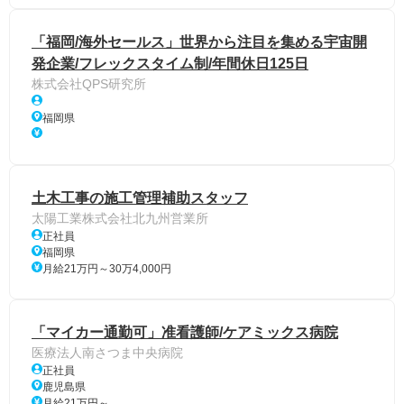
「福岡/海外セールス」世界から注目を集める宇宙開
発企業/フレックスタイム制/年間休日125日
株式会社QPS研究所
福岡県
土木工事の施工管理補助スタッフ
太陽工業株式会社北九州営業所
正社員
福岡県
月給21万円～30万4,000円
「マイカー通勤可」准看護師/ケアミックス病院
医療法人南さつま中央病院
正社員
鹿児島県
月給21万円～