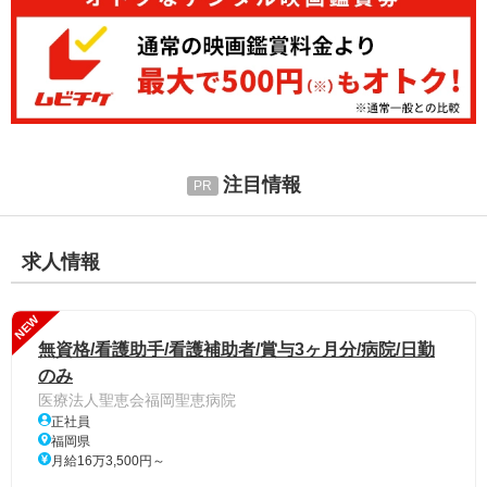
注目情報
求人情報
NEW
無資格/看護助手/看護補助者/賞与3ヶ月分/病院/日勤
のみ
医療法人聖恵会福岡聖恵病院
正社員
福岡県
月給16万3,500円～