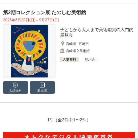
第2期コレクション展 たのしむ美術館
2026年6月28日(日)～9月27日(日)
子どもから大人まで美術鑑賞の入門的
展覧会
宮崎県
宮崎市
宮崎県立美術館
入場無料
展示会
入場無料
駐車場
1/1
（全2件中1〜2件）