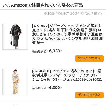
いまAmazonで注目されている浴衣の商品
※2026年08月07日00時 時点の情報です
[ロシェル] ジギーズショップ メンズ 浴衣 6
点セット (浴衣 帯 下駄 信玄袋 扇子 腰帯) M
灰しじら｜ワンタッチ帯 簡単着付け 夏服 祭
り 花火 ゆかた 涼しい シンプル 無地 和服 和
装 紳士
6,328
新品最安値：
円
Amazonで購入
[SOUBIEN] ソウビエン 浴衣 2点 セット (浴
衣/兵児帯) レディース フリーサイズ グレー
ジュに黄色×グレージュ ykt10091-obs10011
6,390
新品最安値：
円
Amazonで購入