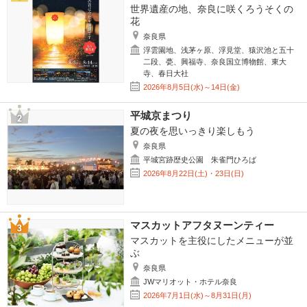
世界遺産の地、奈良に咲くろうそくの
花
奈良県
浮雲園地、浅茅ヶ原、浮見堂、猿沢池と五十
二段、甍、興福寺、奈良国立博物館、東大
寺、春日大社
2026年8月5日(水)～14日(金)
平城京まつり
夏の夜を思いっきり楽しもう
奈良県
平城宮跡歴史公園 朱雀門ひろば
2026年8月22日(土)・23日(日)
マスカットアフタヌーンティー
マスカットを主役にしたメニューが並
ぶ
奈良県
JWマリオット・ホテル奈良
2026年7月1日(水)～8月31日(月)