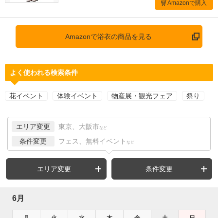
Amazonで購入
Amazonで浴衣の商品を見る
よく使われる検索条件
花イベント
体験イベント
物産展・観光フェア
祭り
エリア変更
東京、大阪市
など
条件変更
フェス、無料イベント
など
エリア変更
条件変更
6月
月
火
水
木
金
土
日