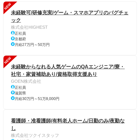
NEW
未経験可/研修充実/ゲーム・スマホアプリのバグチェ
ック
株式会社HIGHEST
正社員
京都府
月給27万円～50万円
NEW
未経験からなれる人気ゲームのQAエンジニア/寮・
社宅・家賃補助あり/資格取得支援あり
GOEN株式会社
正社員
滋賀県
月給30万円～51万8,000円
看護師・准看護師/有料老人ホーム/日勤のみ/夜勤な
し
株式会社ツクイスタッフ