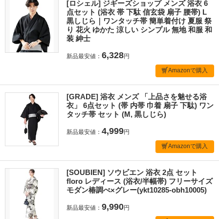
[ロシェル] ジギーズショップ メンズ 浴衣 6
点セット (浴衣 帯 下駄 信玄袋 扇子 腰帯) L
黒しじら｜ワンタッチ帯 簡単着付け 夏服 祭
り 花火 ゆかた 涼しい シンプル 無地 和服 和
装 紳士
6,328
新品最安値：
円
Amazonで購入
[GRADE] 浴衣 メンズ 「上品さを魅せる浴
衣」 6点セット (帯 内帯 巾着 扇子 下駄) ワン
タッチ帯 セット (M, 黒しじら)
4,999
新品最安値：
円
Amazonで購入
[SOUBIEN] ソウビエン 浴衣 2点 セット
floro レディース (浴衣/半幅帯) フリーサイズ
モダン椿調べ×グレー(ykt10285-obh10005)
9,990
新品最安値：
円