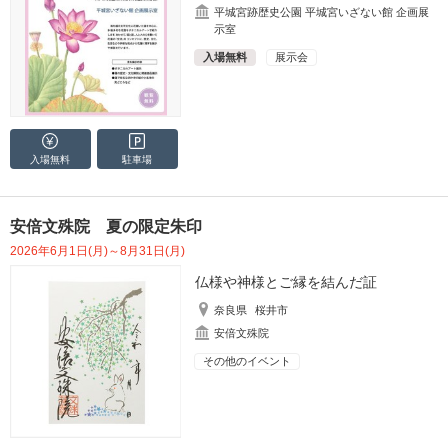
平城宮跡歴史公園 平城宮いざない館 企画展
示室
入場無料
展示会
入場無料
駐車場
安倍文殊院 夏の限定朱印
2026年6月1日(月)～8月31日(月)
仏様や神様とご縁を結んだ証
奈良県
桜井市
安倍文殊院
その他のイベント