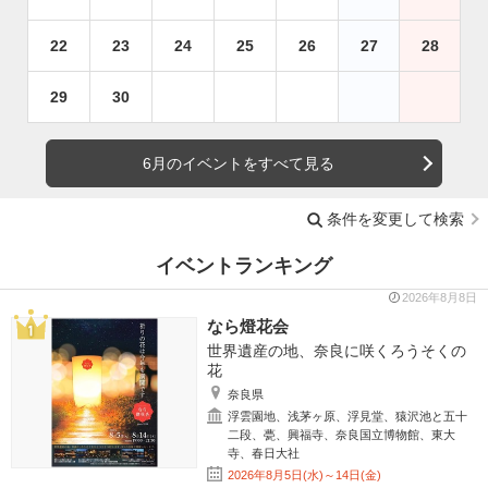
22
23
24
25
26
27
28
29
30
6月のイベントをすべて見る
条件を変更して検索
イベントランキング
2026年8月8日
なら燈花会
世界遺産の地、奈良に咲くろうそくの
花
奈良県
浮雲園地、浅茅ヶ原、浮見堂、猿沢池と五十
二段、甍、興福寺、奈良国立博物館、東大
寺、春日大社
2026年8月5日(水)～14日(金)