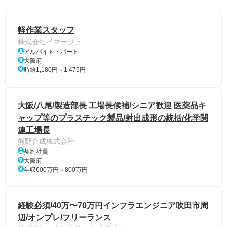
軽作業スタッフ
株式会社イマージュ
アルバイト・パート
大阪府
時給1,180円～1,475円
大阪/八尾/製造部長 工場長候補/シニア歓迎 医薬品キ
ャップ等のプラスチック製品/射出成形の統括/化学関
連工場長
熊野合成株式会社
契約社員
大阪府
年収600万円～800万円
経験必須/40万〜70万円インフラエンジニア吹田市周
辺/オンプレ/フリーランス