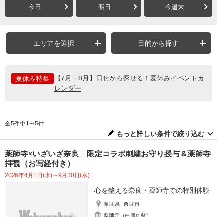
今日
明日
今週末
エリアを選択
目的から探す
【7月・8月】日付から探せる！夏休みイベントカ
夏休み特集
レンダー
全5件中1〜5件
もっと詳しい条件で絞り込む
薬師寺×いざいざ奈良 限定コラボ刺繍お守り授与＆薬師寺
拝観（お写経付き）
2026年4月1日(水)～9月30日(水)
心を整える奈良・薬師寺での特別体験
奈良県
奈良市
薬師寺（白鳳伽藍）