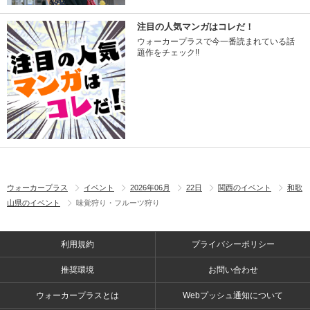
注目の人気マンガはコレだ！
ウォーカープラスで今一番読まれている話
題作をチェック!!
ウォーカープラス
イベント
2026年06月
22日
関西のイベント
和歌
山県のイベント
味覚狩り・フルーツ狩り
利用規約
プライバシーポリシー
推奨環境
お問い合わせ
ウォーカープラスとは
Webプッシュ通知について