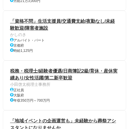
月給21万3,000円
「資格不問」生活支援員/交通費支給/夜勤なし/未経
験歓迎/障害者施設
かしのき
アルバイト・パート
京都府
時給1,125円
税務・税理士/経験者優遇/日商簿記2級/育休・産休実
績あり/女性活躍/第二新卒歓迎
小田啓太税理士事務所
正社員
大阪府
年収350万円～700万円
「地域イベントの企画運営も」未経験から葬祭アシ
スタントになりませんか