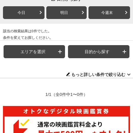
今日
明日
今週末
該当の検索結果は0件でした。
条件を変えてお探しください。
エリアを選択
目的から探す
もっと詳しい条件で絞り込む
1/1
（全0件中1〜0件）