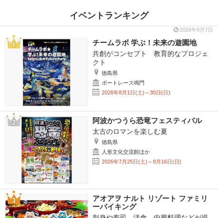
イベントランキング
2026年8月7日
チームラボ 学ぶ！未来の遊園地
共創がコンセプト 教育的なプロジェ
クト
徳島県
ボートレース鳴門
2026年8月1日(土)～30日(日)
阿波かつうら恐竜フェスティバル
太古のロマンを楽しむ夏
徳島県
人形文化交流館ほか
2026年7月25日(土)～8月16日(日)
アオアヲ ナルト リゾート ファミリ
ーバイキング
刺身や寿司、洋食、中華料理などが提