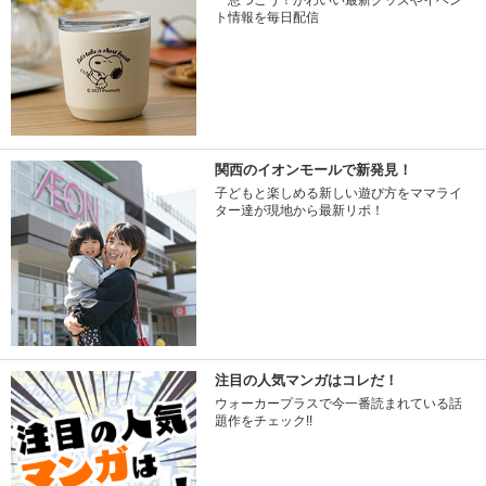
一息つこう！かわいい最新グッズやイベン
ト情報を毎日配信
関西のイオンモールで新発見！
子どもと楽しめる新しい遊び方をママライ
ター達が現地から最新リポ！
注目の人気マンガはコレだ！
ウォーカープラスで今一番読まれている話
題作をチェック!!