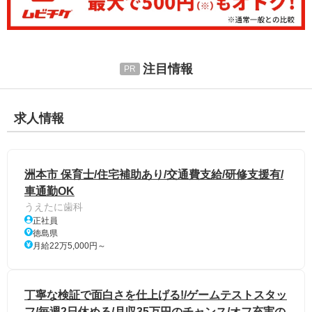
注目情報
求人情報
洲本市 保育士/住宅補助あり/交通費支給/研修支援有/
車通勤OK
うえたに歯科
正社員
徳島県
月給22万5,000円～
丁寧な検証で面白さを仕上げる!/ゲームテストスタッ
フ/毎週2日休める/月収35万円のチャンス/オフ充実の