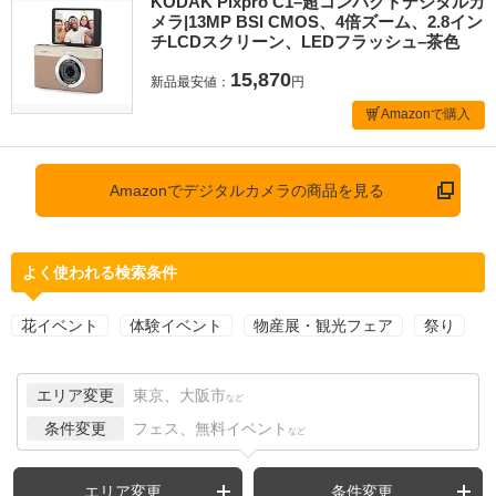
KODAK Pixpro C1–超コンパクトデジタルカ
メラ|13MP BSI CMOS、4倍ズーム、2.8イン
チLCDスクリーン、LEDフラッシュ–茶色
15,870
新品最安値：
円
Amazonで購入
Amazonでデジタルカメラの商品を見る
よく使われる検索条件
花イベント
体験イベント
物産展・観光フェア
祭り
エリア変更
東京、大阪市
など
条件変更
フェス、無料イベント
など
エリア変更
条件変更