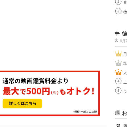
童
徳
徳
8月
日
塩
大
上
ラ
お
四