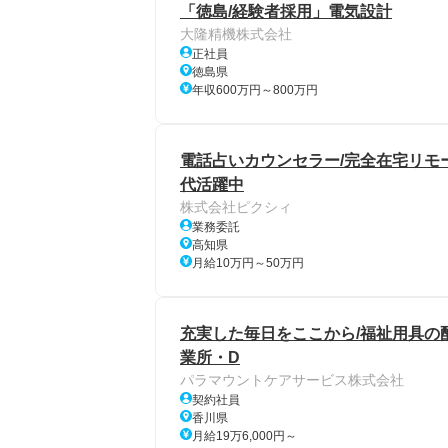
「徳島/経験者採用」電気設計
大隆精機株式会社
正社員
徳島県
年収600万円～800万円
電話占いカウンセラー/完全在宅リモート
代活躍中
株式会社ピクシィ
業務委託
高知県
月給10万円～50万円
充実した毎日をここから/福祉用具の
業所・D
パラマウントケアサービス株式会社
契約社員
香川県
月給19万6,000円～