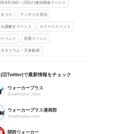
26年9月19日～23日の連休開催イベント
夕まつり
アジサイの見頃
アル謎解きイベント
スイーツイベント
酒イベント
恐竜イベント
ラネタリウム・天体観測
X(旧Twitter)で最新情報をチェック
ウォーカープラス
@walkerplus_news
ウォーカープラス漫画部
@walkerpluscomic
関西ウォーカー