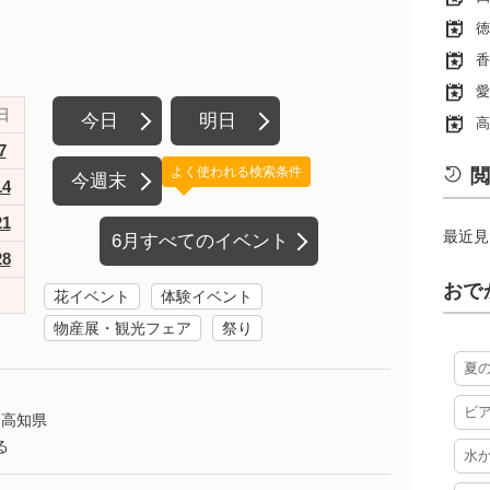
徳
香
愛
日
今日
明日
高
7
よく使われる検索条件
閲
今週末
14
21
最近見
6月すべてのイベント
28
おで
花イベント
体験イベント
物産展・観光フェア
祭り
夏
ビ
高知県
る
水