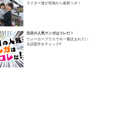
ライター達が現地から最新リポ！
注目の人気マンガはコレだ！
ウォーカープラスで今一番読まれてい
る話題作をチェック!!