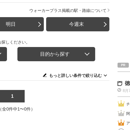
ウォーカープラス掲載の駅・路線について
明日
今週末
お探しください。
目的から探す
もっと詳しい条件で絞り込む
徳
8月
1
チ
1（全0件中1〜0件）
阿
ア