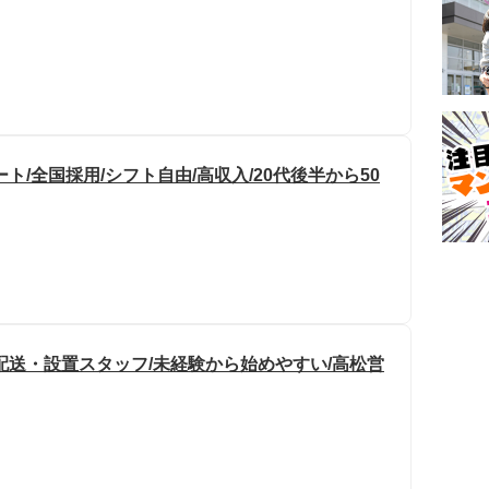
/全国採用/シフト自由/高収入/20代後半から50
配送・設置スタッフ/未経験から始めやすい/高松営