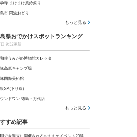
学寺 まけまけ風鈴祭り
島市 阿波おどり
もっと見る
島県おでかけスポットランキング
7日 9:32更新
和佐うみがめ博物館カレッタ
塚高原キャンプ場
塚国際美術館
板SA(下り線)
ウンドワン 徳島・万代店
もっと見る
すすめ記事
国で今週末に開催されるおすすめイベント20選