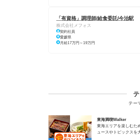
「有資格」調理師/給食委託/今治駅
株式会社メフォス
契約社員
愛媛県
月給17万円～19万円
テ
テー
東海満喫Walker
東海エリアを楽しむた
ュースやトピックスを