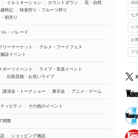
葉
イルミネーション
カウントダウン
花・自然
20
・歳時記
味覚狩り・フルーツ狩り
七
袋・初売り
リ
バル・パレード
お
フリーマーケット
グルメ・フードフェス
プ
業施設イベント
スポーツイベント
ライブ・音楽イベント
劇
伝統芸能・お笑いライブ
講演会・トークショー
展示会
アニメ・ゲーム
クティビティ
その他のイベント
了間際
施設
ショッピング施設