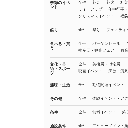
全件
花見
花火
紅
季節のイベ
ント
ライトアップ
年中行事
クリスマスイベント
福
全件
祭り
フェスティ
祭り
全件
バーゲンセール
食べる・買
う
物産展・観光フェア
商
全件
美術展・博物展
文化・芸
術・スポー
映画イベント
舞台・演
ツ
全件
動物関連イベント
趣味・生活
全件
体験イベント・ア
その他
全件
無料イベント
終
条件
全件
アミューズメント
施設条件