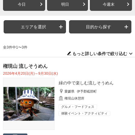
今日
明日
今週末
エリアを選択
目的から探す
全3件中1〜3件
もっと詳しい条件で絞り込む
権現山 流しそうめん
2026年4月20日(月)～9月30日(水)
緑の中で楽しむ流しそうめん
愛媛県
伊予郡砥部町
権現山休憩所
グルメ・フードフェス
体験イベント・アクティビティ