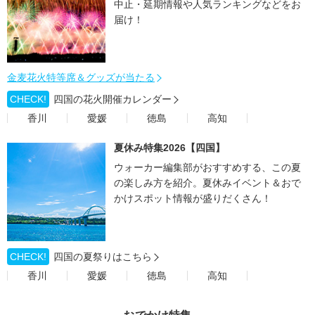
中止・延期情報や人気ランキングなどをお
届け！
金麦花火特等席＆グッズが当たる
CHECK!
四国の花火開催カレンダー
香川
愛媛
徳島
高知
夏休み特集2026【四国】
ウォーカー編集部がおすすめする、この夏
の楽しみ方を紹介。夏休みイベント＆おで
かけスポット情報が盛りだくさん！
CHECK!
四国の夏祭りはこちら
香川
愛媛
徳島
高知