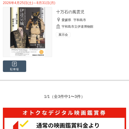
2026年4月25日(土)～8月31日(月)
十万石の風雲児
愛媛県
宇和島市
宇和島市立伊達博物館
展示会
駐車場
1/1
（全3件中1〜3件）