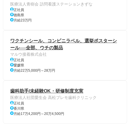
医療法人青樹会 訪問看護ステーションきずな
正社員
徳島県
月給23万円
ワクチンシール、コンビニラベル、選挙ポスターシ
ール──全部、ウチの製品
マルウ接着株式会社
正社員
愛媛県
月給22万5,000円～28万円
歯科助手/未経験OK・研修制度充実
医療法人社団愛生会 高松プレモ歯科クリニック
正社員
香川県
月給17万4,200円～20万4,500円