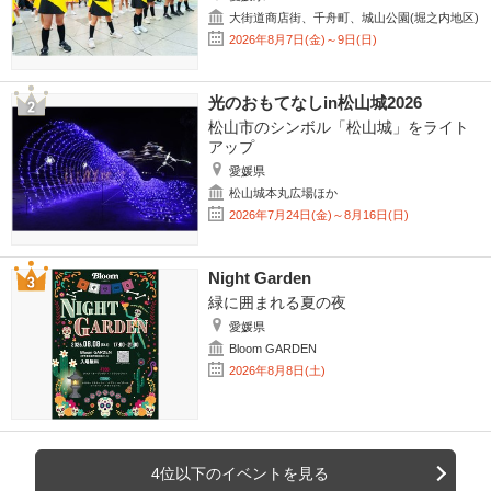
大街道商店街、千舟町、城山公園(堀之内地区)
2026年8月7日(金)～9日(日)
光のおもてなしin松山城2026
松山市のシンボル「松山城」をライト
アップ
愛媛県
松山城本丸広場ほか
2026年7月24日(金)～8月16日(日)
Night Garden
緑に囲まれる夏の夜
愛媛県
Bloom GARDEN
2026年8月8日(土)
4位以下のイベントを見る