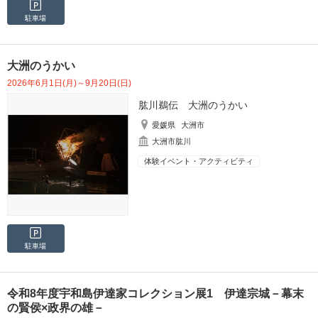
駐車場
大洲のうかい
2026年6月1日(月)～9月20日(日)
肱川鵜伝 大洲のうかい
愛媛県
大洲市
大洲市肱川
体験イベント・アクティビティ
駐車場
令和8年度宇和島伊達家コレクション展1 伊達宗城－幕末
の賢侯×政界の雄－