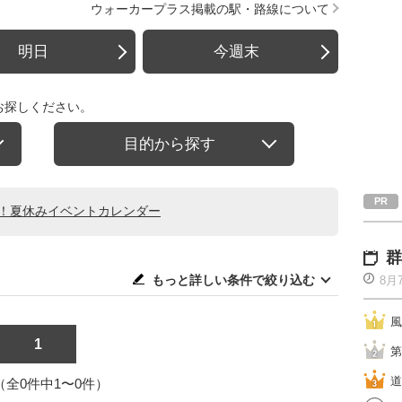
ウォーカープラス掲載の駅・路線について
明日
今週末
お探しください。
目的から探す
る！夏休みイベントカレンダー
群
もっと詳しい条件で絞り込む
8月
風
1
第
道
1（全0件中1〜0件）