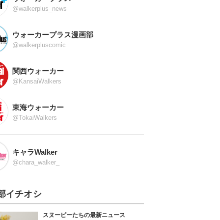
@walkerplus_news
ウォーカープラス漫画部
@walkerpluscomic
関西ウォーカー
@KansaiWalkers
東海ウォーカー
@TokaiWalkers
キャラWalker
@chara_walker_
部イチオシ
スヌーピーたちの最新ニュース