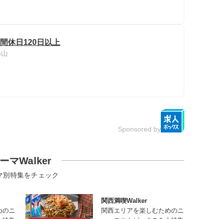
間休日120日以上
小山
Sponsored by
ーマWalker
マ別特集をチェック
関西満喫Walker
めのニ
関西エリアを楽しむためのニ