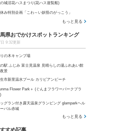
の城沼花ハスまつり(花ハス遊覧船)
休み特別企画「こわ～い妖怪のがっこう」
もっと見る
馬県おでかけスポットランキング
7日 9:32更新
りの木キャンプ場
の駅 ふじみ 富士見温泉 見晴らしの湯ふれあい館
夜景
生市新里温水プール カリビアンビーチ
unma Flower Park＋ (ぐんまフラワーパークプラ
)
ッグラン付き露天温泉グランピング glamparkヘル
ーパル赤城
もっと見る
すすめ記事