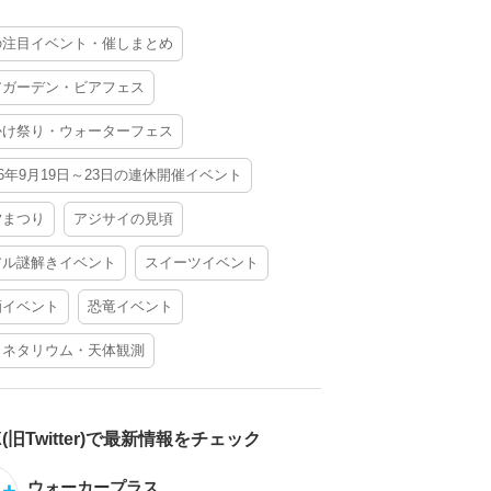
の注目イベント・催しまとめ
アガーデン・ビアフェス
かけ祭り・ウォーターフェス
26年9月19日～23日の連休開催イベント
夕まつり
アジサイの見頃
アル謎解きイベント
スイーツイベント
酒イベント
恐竜イベント
ラネタリウム・天体観測
X(旧Twitter)で最新情報をチェック
ウォーカープラス