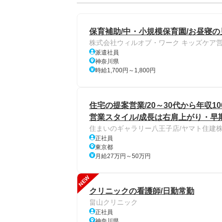
保育補助/中・小規模保育園/お昼寝
株式会社ウィルオブ・ワーク キッズケア
派遣社員
神奈川県
時給1,700円～1,800円
住宅の提案営業/20～30代から年収
営業スタイル/成長は右肩上がり・早
住まいのギャラリー八王子店/ヤマト住建
正社員
東京都
月給27万円～50万円
NEW
クリニックの看護師/日勤常勤
畠山クリニック
正社員
神奈川県