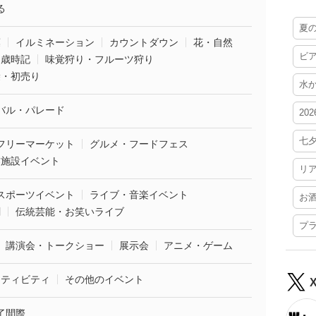
る
夏
葉
イルミネーション
カウントダウン
花・自然
ビ
・歳時記
味覚狩り・フルーツ狩り
袋・初売り
水
バル・パレード
20
七
フリーマーケット
グルメ・フードフェス
業施設イベント
リ
スポーツイベント
ライブ・音楽イベント
お
劇
伝統芸能・お笑いライブ
プ
講演会・トークショー
展示会
アニメ・ゲーム
クティビティ
その他のイベント
了間際