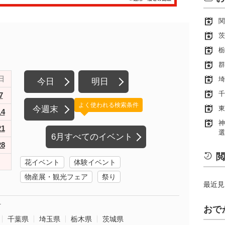
関
茨
栃
群
日
埼
今日
明日
千
7
よく使われる検索条件
今週末
東
14
神
21
選
6月すべてのイベント
28
閲
花イベント
体験イベント
物産展・観光フェア
祭り
最近見
町
おで
千葉県
埼玉県
栃木県
茨城県