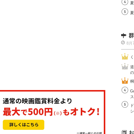
夏
夏
群
8月
く
道
の
桐
G
ス
ド
シ
お