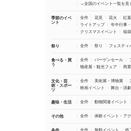
→全国のイベント一覧を見
全件
花見
花火
紅
季節のイベ
ント
ライトアップ
年中行事
クリスマスイベント
福
全件
祭り
フェスティ
祭り
全件
バーゲンセール
食べる・買
う
物産展・観光フェア
商
全件
美術展・博物展
文化・芸
術・スポー
映画イベント
舞台・演
ツ
全件
動物関連イベント
趣味・生活
全件
体験イベント・ア
その他
全件
無料イベント
終
条件