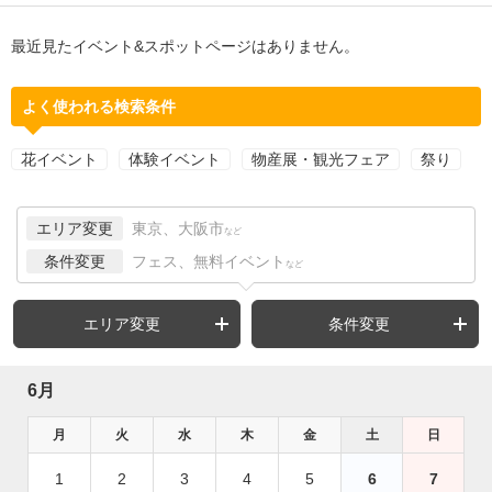
最近見たイベント&スポットページはありません。
よく使われる検索条件
花イベント
体験イベント
物産展・観光フェア
祭り
エリア変更
東京、大阪市
など
条件変更
フェス、無料イベント
など
エリア変更
条件変更
6月
月
火
水
木
金
土
日
1
2
3
4
5
6
7