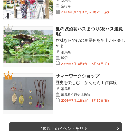
群馬県
宝徳寺
2026年6月27日(土)～9月23日(祝)
夏の城沼花ハスまつり(花ハス遊覧
船)
館林ならではの夏景色を船上から楽し
める
群馬県
城沼
2026年7月10日(金)～8月31日(月)
サマーワークショップ
歴史を楽しむ かんたん工作体験
群馬県
群馬県立歴史博物館
2026年7月11日(土)～8月30日(日)
4位以下のイベントを見る