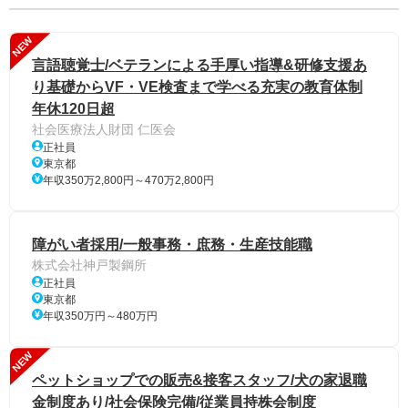
NEW
言語聴覚士/ベテランによる手厚い指導&研修支援あ
り基礎からVF・VE検査まで学べる充実の教育体制
年休120日超
社会医療法人財団 仁医会
正社員
東京都
年収350万2,800円～470万2,800円
障がい者採用/一般事務・庶務・生産技能職
株式会社神戸製鋼所
正社員
東京都
年収350万円～480万円
NEW
ペットショップでの販売&接客スタッフ/犬の家退職
金制度あり/社会保険完備/従業員持株会制度