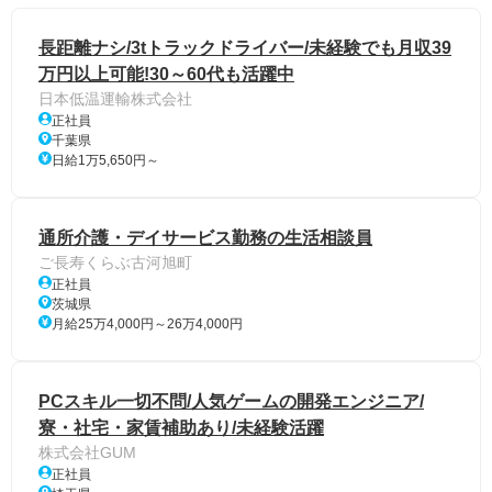
長距離ナシ/3tトラックドライバー/未経験でも月収39
万円以上可能!30～60代も活躍中
日本低温運輸株式会社
正社員
千葉県
日給1万5,650円～
通所介護・デイサービス勤務の生活相談員
ご長寿くらぶ古河旭町
正社員
茨城県
月給25万4,000円～26万4,000円
PCスキル一切不問/人気ゲームの開発エンジニア/
寮・社宅・家賃補助あり/未経験活躍
株式会社GUM
正社員