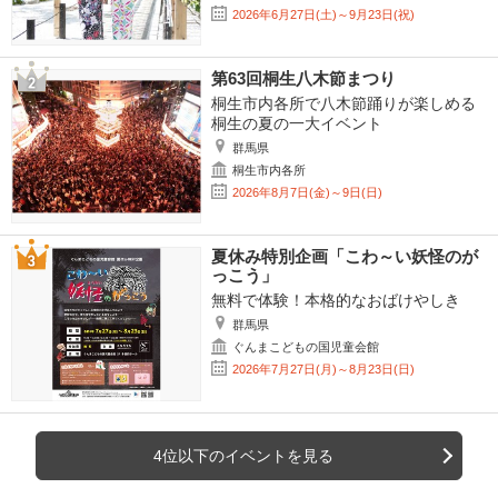
2026年6月27日(土)～9月23日(祝)
第63回桐生八木節まつり
桐生市内各所で八木節踊りが楽しめる
桐生の夏の一大イベント
群馬県
桐生市内各所
2026年8月7日(金)～9日(日)
夏休み特別企画「こわ～い妖怪のが
っこう」
無料で体験！本格的なおばけやしき
群馬県
ぐんまこどもの国児童会館
2026年7月27日(月)～8月23日(日)
4位以下のイベントを見る