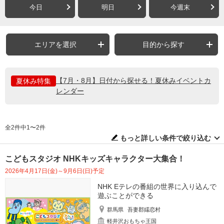
今日
明日
今週末
エリアを選択
目的から探す
【7月・8月】日付から探せる！夏休みイベントカ
夏休み特集
レンダー
全2件中1〜2件
もっと詳しい条件で絞り込む
こどもスタジオ NHKキッズキャラクター大集合！
2026年4月17日(金)～9月6日(日)予定
NHK Eテレの番組の世界に入り込んで
遊ぶことができる
群馬県
吾妻郡嬬恋村
軽井沢おもちゃ王国