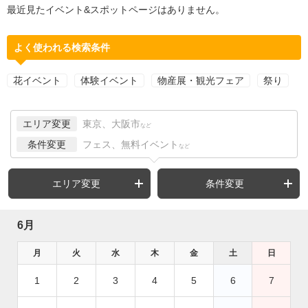
最近見たイベント&スポットページはありません。
よく使われる検索条件
花イベント
体験イベント
物産展・観光フェア
祭り
エリア変更
東京、大阪市
など
条件変更
フェス、無料イベント
など
エリア変更
条件変更
6月
月
火
水
木
金
土
日
1
2
3
4
5
6
7