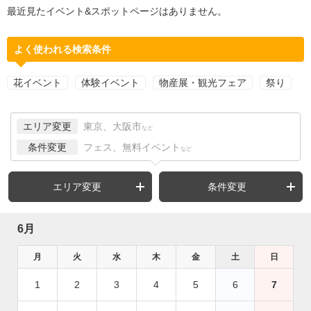
最近見たイベント&スポットページはありません。
よく使われる検索条件
花イベント
体験イベント
物産展・観光フェア
祭り
エリア変更
東京、大阪市
など
条件変更
フェス、無料イベント
など
エリア変更
条件変更
6月
月
火
水
木
金
土
日
1
2
3
4
5
6
7