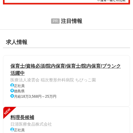
注目情報
求人情報
保育士/資格必須/院内保育/保育士/院内保育/ブランク
活躍中
医療法人凌雲会 稲次整形外科病院 ちびっこ園
正社員
徳島県
月給18万3,568円～25万円
NEW
料理長候補
日清医療食品株式会社
正社員