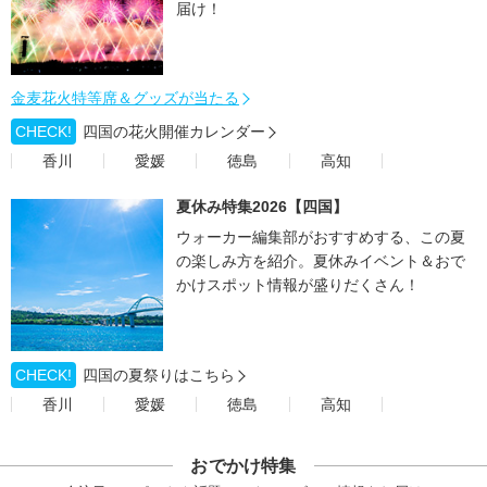
届け！
金麦花火特等席＆グッズが当たる
CHECK!
四国の花火開催カレンダー
香川
愛媛
徳島
高知
夏休み特集2026【四国】
ウォーカー編集部がおすすめする、この夏
の楽しみ方を紹介。夏休みイベント＆おで
かけスポット情報が盛りだくさん！
CHECK!
四国の夏祭りはこちら
香川
愛媛
徳島
高知
おでかけ特集