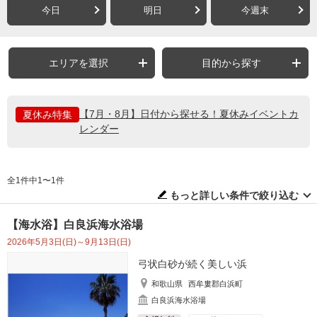
今日
明日
今週末
エリアを選択
目的から探す
【7月・8月】日付から探せる！夏休みイベントカ
夏休み特集
レンダー
全1件中1〜1件
もっと詳しい条件で絞り込む
【海水浴】白良浜海水浴場
2026年5月3日(日)～9月13日(日)
弓状白砂が続く美しい浜
和歌山県
西牟婁郡白浜町
白良浜海水浴場