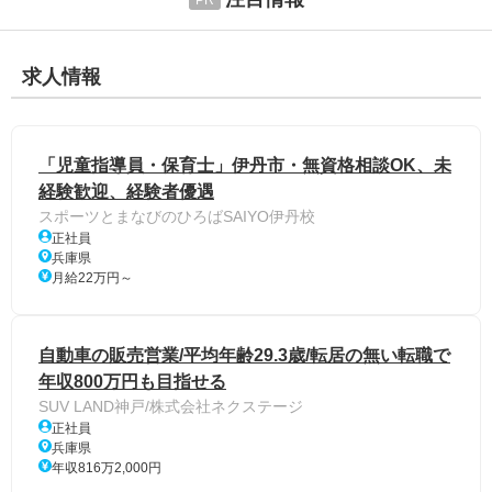
求人情報
「児童指導員・保育士」伊丹市・無資格相談OK、未
経験歓迎、経験者優遇
スポーツとまなびのひろばSAIYO伊丹校
正社員
兵庫県
月給22万円～
自動車の販売営業/平均年齢29.3歳/転居の無い転職で
年収800万円も目指せる
SUV LAND神戸/株式会社ネクステージ
正社員
兵庫県
年収816万2,000円