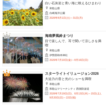
白い石灰岩と青い海に映えるひまわり
和歌山県
白崎海洋公園
2026年8月1日(土)～31日(月)
海南夢風鈴まつり
目で楽しんで、耳で聞いて涼しさを満
喫
和歌山県
伊勢部柿本神社
2026年7月10日(金)～8月16日(日)
スターライトイリュージョン2026
大迫力の音と光のショーを満喫
和歌山県
和歌山マリーナシティ 西側防波堤
2026年7月19日(日)、8月13日(木)～15日(土)、
9月20日(日)～22日(祝)