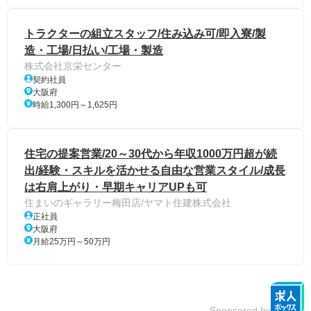
トラクターの組立スタッフ/住み込み可/即入寮/製
造・工場/日払い/工場・製造
株式会社京栄センター
契約社員
大阪府
時給1,300円～1,625円
住宅の提案営業/20～30代から年収1000万円超が続
出/経験・スキルを活かせる自由な営業スタイル/成長
は右肩上がり・早期キャリアUPも可
住まいのギャラリー梅田店/ヤマト住建株式会社
正社員
大阪府
月給25万円～50万円
Sponsored by