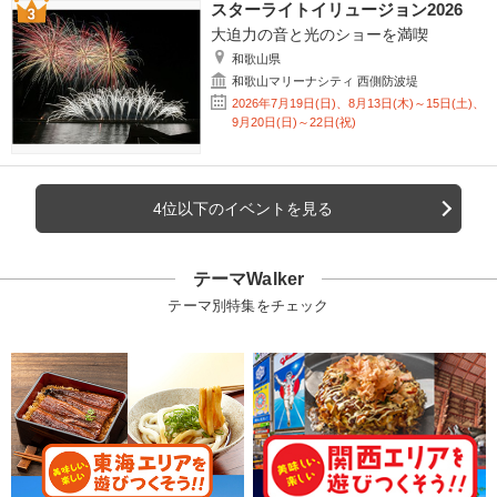
スターライトイリュージョン2026
大迫力の音と光のショーを満喫
和歌山県
和歌山マリーナシティ 西側防波堤
2026年7月19日(日)、8月13日(木)～15日(土)、
9月20日(日)～22日(祝)
4位以下のイベントを見る
テーマWalker
テーマ別特集をチェック