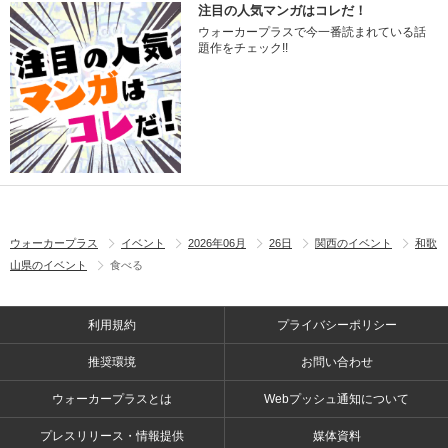
注目の人気マンガはコレだ！
ウォーカープラスで今一番読まれている話
題作をチェック!!
ウォーカープラス
イベント
2026年06月
26日
関西のイベント
和歌
山県のイベント
食べる
利用規約
プライバシーポリシー
推奨環境
お問い合わせ
ウォーカープラスとは
Webプッシュ通知について
プレスリリース・情報提供
媒体資料