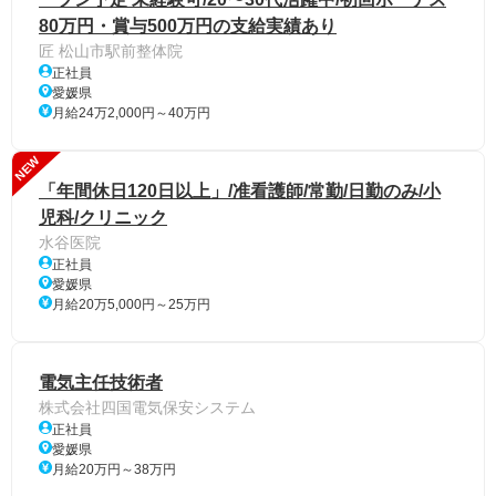
80万円・賞与500万円の支給実績あり
匠 松山市駅前整体院
正社員
愛媛県
月給24万2,000円～40万円
NEW
「年間休日120日以上」/准看護師/常勤/日勤のみ/小
児科/クリニック
水谷医院
正社員
愛媛県
月給20万5,000円～25万円
電気主任技術者
株式会社四国電気保安システム
正社員
愛媛県
月給20万円～38万円