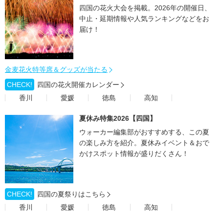
四国の花火大会を掲載。2026年の開催日、
中止・延期情報や人気ランキングなどをお
届け！
金麦花火特等席＆グッズが当たる
CHECK!
四国の花火開催カレンダー
香川
愛媛
徳島
高知
夏休み特集2026【四国】
ウォーカー編集部がおすすめする、この夏
の楽しみ方を紹介。夏休みイベント＆おで
かけスポット情報が盛りだくさん！
CHECK!
四国の夏祭りはこちら
香川
愛媛
徳島
高知