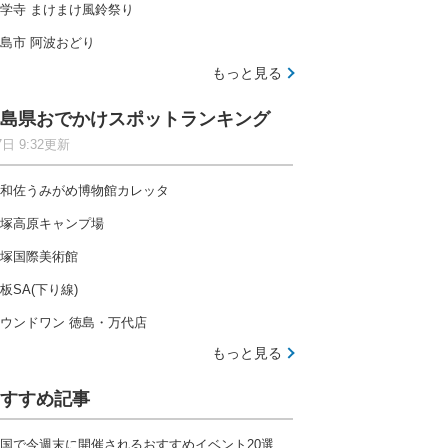
学寺 まけまけ風鈴祭り
島市 阿波おどり
もっと見る
島県おでかけスポットランキング
7日 9:32更新
和佐うみがめ博物館カレッタ
塚高原キャンプ場
塚国際美術館
板SA(下り線)
ウンドワン 徳島・万代店
もっと見る
すすめ記事
国で今週末に開催されるおすすめイベント20選