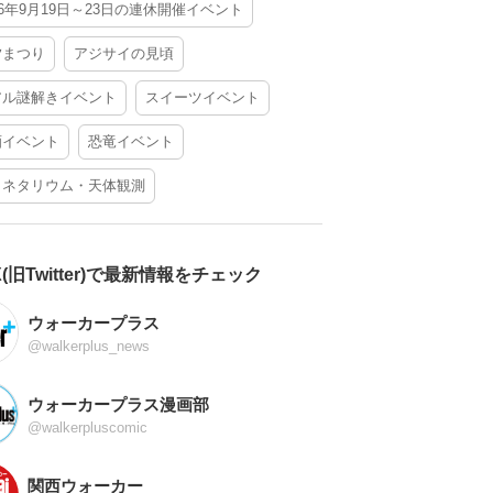
26年9月19日～23日の連休開催イベント
夕まつり
アジサイの見頃
アル謎解きイベント
スイーツイベント
酒イベント
恐竜イベント
ラネタリウム・天体観測
X(旧Twitter)で最新情報をチェック
ウォーカープラス
@walkerplus_news
ウォーカープラス漫画部
@walkerpluscomic
関西ウォーカー