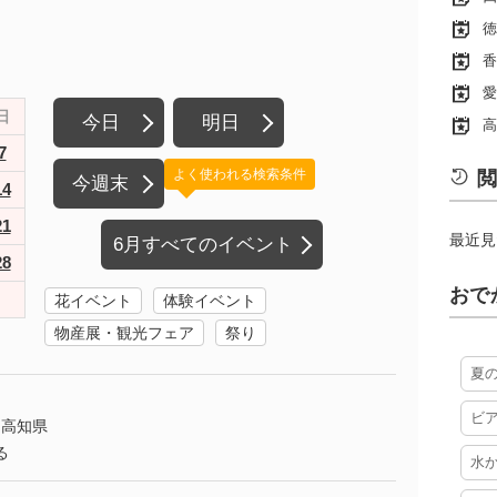
徳
香
愛
日
今日
明日
高
7
よく使われる検索条件
閲
今週末
14
21
最近見
6月すべてのイベント
28
おで
花イベント
体験イベント
物産展・観光フェア
祭り
夏
ビ
高知県
る
水