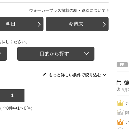
ウォーカープラス掲載の駅・路線について
明日
今週末
お探しください。
目的から探す
もっと詳しい条件で絞り込む
徳
8月
1
チ
1（全0件中1〜0件）
阿
ア