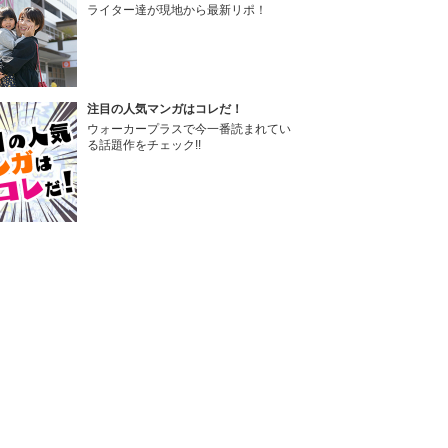
ライター達が現地から最新リポ！
注目の人気マンガはコレだ！
ウォーカープラスで今一番読まれてい
る話題作をチェック!!