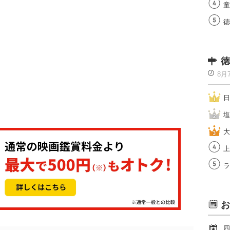
童
徳
徳
8月
日
塩
大
上
ラ
お
四