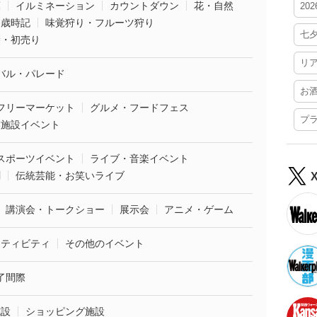
葉
イルミネーション
カウントダウン
花・自然
20
・歳時記
味覚狩り・フルーツ狩り
七
袋・初売り
リ
バル・パレード
お
フリーマーケット
グルメ・フードフェス
プ
業施設イベント
スポーツイベント
ライブ・音楽イベント
劇
伝統芸能・お笑いライブ
講演会・トークショー
展示会
アニメ・ゲーム
クティビティ
その他のイベント
了間際
施設
ショッピング施設