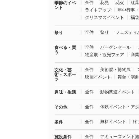
全件
花見
花火
紅
季節のイベ
ント
ライトアップ
年中行事
クリスマスイベント
福
全件
祭り
フェスティ
祭り
全件
バーゲンセール
食べる・買
う
物産展・観光フェア
商
全件
美術展・博物展
文化・芸
術・スポー
映画イベント
舞台・演
ツ
全件
動物関連イベント
趣味・生活
全件
体験イベント・ア
その他
全件
無料イベント
終
条件
全件
アミューズメント
施設条件