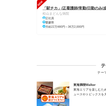
NEW
「駅チカ」/正看護師/常勤/日勤のみ/
松山まどんな病院
正社員
愛媛県
月給22万480円～36万2,000円
テ
テー
東海満喫Walker
東海エリアを楽しむた
ュースやトピックスを