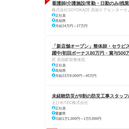
看護師/介護施設/常勤・日勤のみ/残
株式会社SOYOKAZE 高知ケアセンターそ
正社員
高知県
月給24万円～27万円
「新店舗オープン」整体師・セラピスト/
躍中/初回ボーナス80万円・賞与50
匠 高知駅前整体院
正社員
高知県
月給23万9,000円～40万円
未経験防災が9割の防災工事スタッフ
えひめTEC株式会社
正社員
愛媛県
日給1万1,000円～1万5,000円