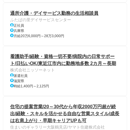
通所介護・デイサービス勤務の生活相談員
ふたばの里デイサービスセンター
正社員
兵庫県
月給20万6,000円～28万3,000円
看護助手/経験・資格一切不要/病院内の日常サポー
ト/日払いOK/東近江市内に勤務地多数 2カ月～長期
株式会社ニッソーネット
派遣社員
滋賀県
時給1,400円～2,125円
住宅の提案営業/20～30代から年収2000万円超が続
出/経験・スキルを活かせる自由な営業スタイル/成長
は右肩上がり・早期キャリアUPも可
住まいのギャラリー大阪鶴見店/ヤマト住建株式会社