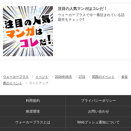
注目の人気マンガはコレだ！
ウォーカープラスで今一番読まれている話
題作をチェック!!
ウォーカープラス
イベント
2026年06月
27日
関西のイベント
奈良
県のイベント
ライトアップ
利用規約
プライバシーポリシー
推奨環境
お問い合わせ
ウォーカープラスとは
Webプッシュ通知について