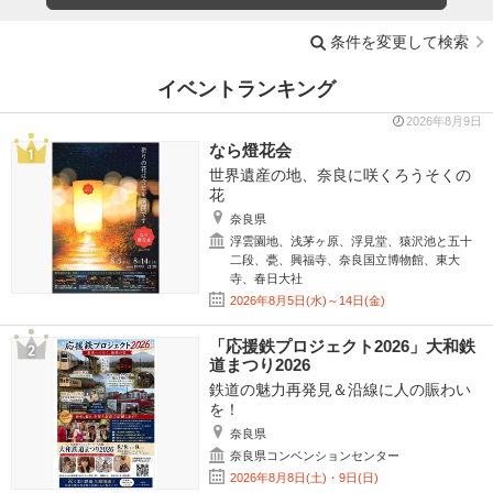
条件を変更して検索
イベントランキング
2026年8月9日
なら燈花会
世界遺産の地、奈良に咲くろうそくの
花
奈良県
浮雲園地、浅茅ヶ原、浮見堂、猿沢池と五十
二段、甍、興福寺、奈良国立博物館、東大
寺、春日大社
2026年8月5日(水)～14日(金)
「応援鉄プロジェクト2026」大和鉄
道まつり2026
鉄道の魅力再発見＆沿線に人の賑わい
を！
奈良県
奈良県コンベンションセンター
2026年8月8日(土)・9日(日)