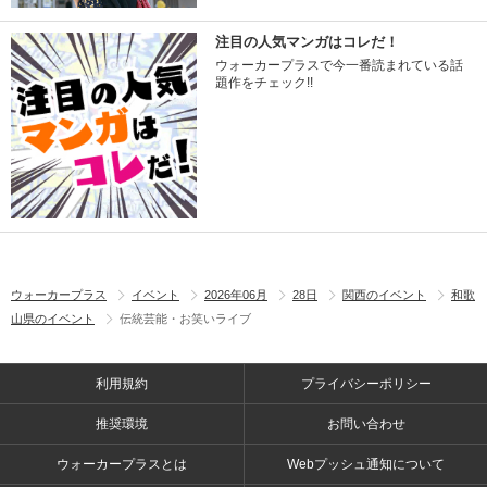
注目の人気マンガはコレだ！
ウォーカープラスで今一番読まれている話
題作をチェック!!
ウォーカープラス
イベント
2026年06月
28日
関西のイベント
和歌
山県のイベント
伝統芸能・お笑いライブ
利用規約
プライバシーポリシー
推奨環境
お問い合わせ
ウォーカープラスとは
Webプッシュ通知について