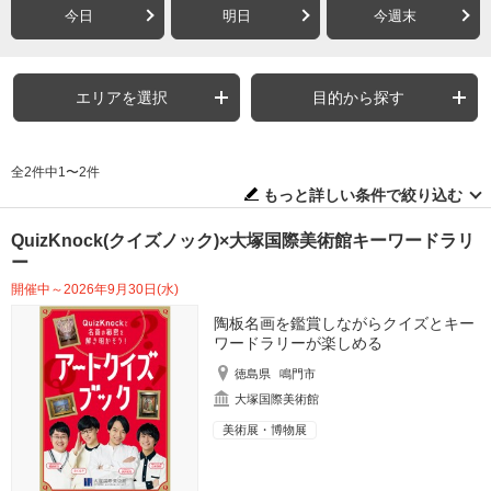
今日
明日
今週末
エリアを選択
目的から探す
全2件中1〜2件
もっと詳しい条件で絞り込む
QuizKnock(クイズノック)×大塚国際美術館キーワードラリ
ー
開催中～2026年9月30日(水)
陶板名画を鑑賞しながらクイズとキー
ワードラリーが楽しめる
徳島県
鳴門市
大塚国際美術館
美術展・博物展