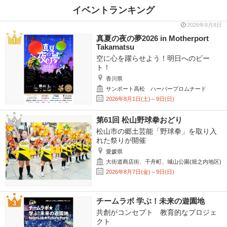
イベントランキング
2026年8月8日
真夏の夜の夢2026 in Motherport
Takamatsu
空に心を躍らせよう！明日へのビー
ト！
香川県
サンポート高松 ハーバープロムナード
2026年8月1日(土)～9日(日)
第61回 松山野球拳おどり
松山市の郷土芸能「野球拳」を取り入
れた祭りが開催
愛媛県
大街道商店街、千舟町、城山公園(堀之内地区)
2026年8月7日(金)～9日(日)
チームラボ 学ぶ！未来の遊園地
共創がコンセプト 教育的なプロジェ
クト