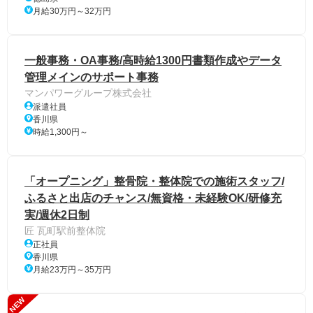
月給30万円～32万円
一般事務・OA事務/高時給1300円書類作成やデータ
管理メインのサポート事務
マンパワーグループ株式会社
派遣社員
香川県
時給1,300円～
「オープニング」整骨院・整体院での施術スタッフ/
ふるさと出店のチャンス/無資格・未経験OK/研修充
実/週休2日制
匠 瓦町駅前整体院
正社員
香川県
月給23万円～35万円
NEW