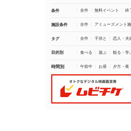
全件
無料イベント
終
条件
全件
アミューズメント
施設条件
全件
子供と
恋人・夫
タグ
目的別
食べる
遊ぶ
観る・学
時間別
午前中
お昼
夕方・夜