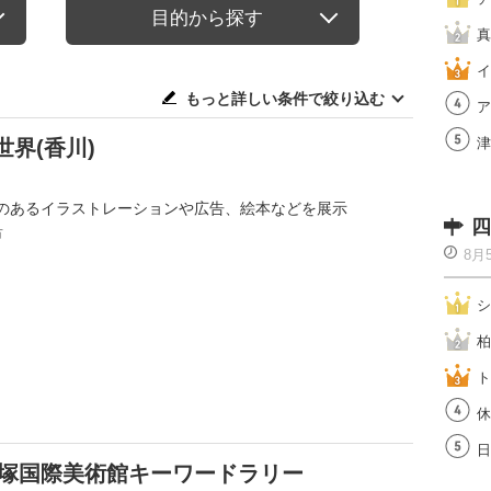
目的から探す
真
イ
もっと詳しい条件で絞り込む
ア
津
界(香川)
のあるイラストレーションや広告、絵本などを展示
四
市
8月
シ
柏
ト
休
日
)×大塚国際美術館キーワードラリー