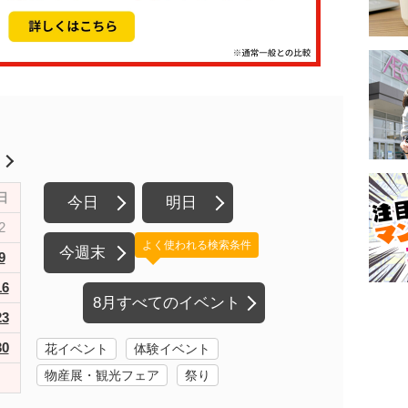
月
日
今日
明日
2
よく使われる検索条件
今週末
9
16
8月すべてのイベント
23
30
花イベント
体験イベント
物産展・観光フェア
祭り