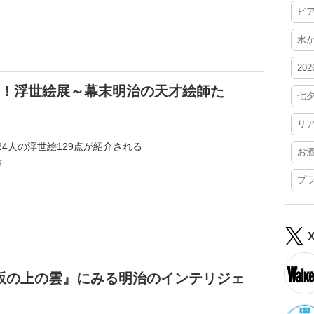
ビ
水
20
新！浮世絵展～幕末明治の天才絵師た
七
リ
4人の浮世絵129点が紹介される
お
市
プ
坂の上の雲』にみる明治のインテリジェ