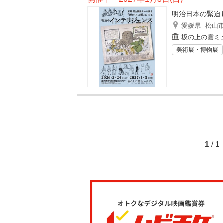
明治日本の緊迫
愛媛県
松山
坂の上の雲ミ
美術展・博物展
1
/ 