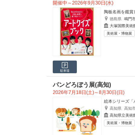
開催中～2026年9月30日(水)
陶板名画を鑑賞
徳島県
鳴門
大塚国際美術
美術展・博物展
駐車場
パンどろぼう展(高知)
2026年7月18日(土)～8月30日(日)
絵本シリーズ「
高知県
高知
高知県立美術
美術展・博物展