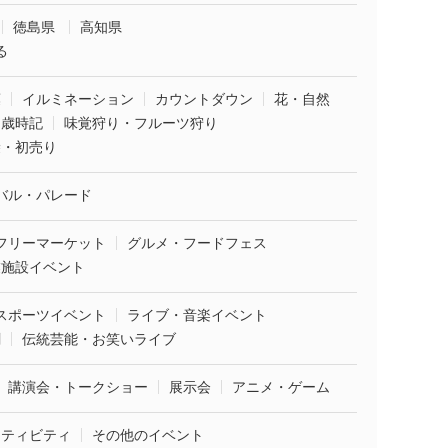
徳島県
高知県
る
葉
イルミネーション
カウントダウン
花・自然
・歳時記
味覚狩り・フルーツ狩り
袋・初売り
バル・パレード
フリーマーケット
グルメ・フードフェス
業施設イベント
スポーツイベント
ライブ・音楽イベント
劇
伝統芸能・お笑いライブ
講演会・トークショー
展示会
アニメ・ゲーム
クティビティ
その他のイベント