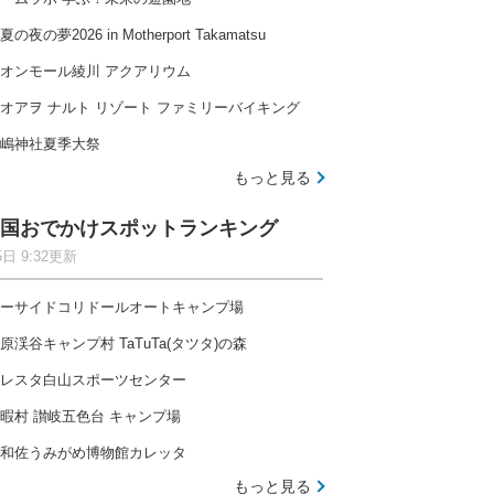
夏の夜の夢2026 in Motherport Takamatsu
オンモール綾川 アクアリウム
オアヲ ナルト リゾート ファミリーバイキング
嶋神社夏季大祭
もっと見る
国おでかけスポットランキング
5日 9:32更新
ーサイドコリドールオートキャンプ場
原渓谷キャンプ村 TaTuTa(タツタ)の森
レスタ白山スポーツセンター
暇村 讃岐五色台 キャンプ場
和佐うみがめ博物館カレッタ
もっと見る