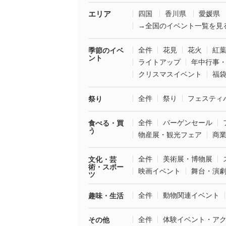
エリア
四国
香川県
愛媛県
→全国のイベント一覧を見
全件
花見
花火
紅
季節のイベ
ント
ライトアップ
年中行事
クリスマスイベント
福
全件
祭り
フェスティ
祭り
全件
バーゲンセール
食べる・買
う
物産展・観光フェア
商
全件
美術展・博物展
文化・芸
術・スポー
映画イベント
舞台・演
ツ
全件
動物関連イベント
趣味・生活
全件
体験イベント・ア
その他