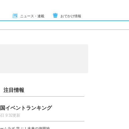
ニュース・連載
おでかけ情報
注目情報
国イベントランキング
5日 9:32更新
ームラボ 学ぶ！未来の遊園地