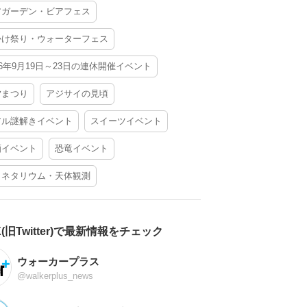
アガーデン・ビアフェス
かけ祭り・ウォーターフェス
26年9月19日～23日の連休開催イベント
夕まつり
アジサイの見頃
アル謎解きイベント
スイーツイベント
酒イベント
恐竜イベント
ラネタリウム・天体観測
X(旧Twitter)で最新情報をチェック
ウォーカープラス
@walkerplus_news