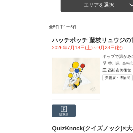
エリアを選択
全5件中1〜5件
ハッチポッチ 藤枝リュウジの世
2026年7月18日(土)～9月23日(祝)
ポップで温かみ
香川県
高松
高松市美術館
美術展・博物展
駐車場
QuizKnock(クイズノック