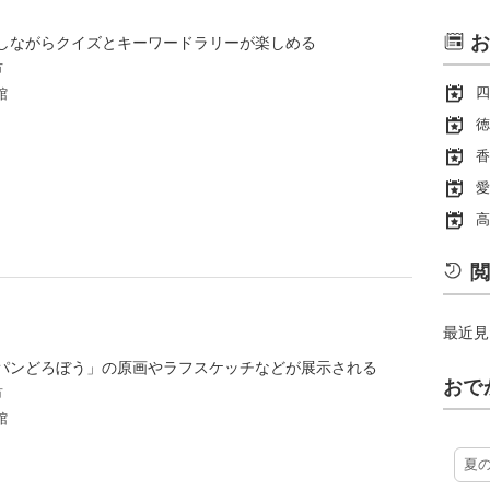
お
しながらクイズとキーワードラリーが楽しめる
市
四
館
徳
香
愛
高
閲
最近見
パンどろぼう」の原画やラフスケッチなどが展示される
おで
市
館
夏