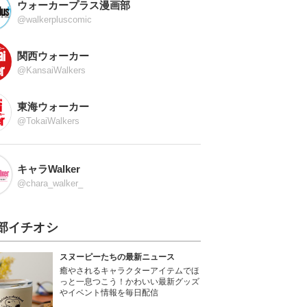
ウォーカープラス漫画部
@walkerpluscomic
関西ウォーカー
@KansaiWalkers
東海ウォーカー
@TokaiWalkers
キャラWalker
@chara_walker_
部イチオシ
スヌーピーたちの最新ニュース
癒やされるキャラクターアイテムでほ
っと一息つこう！かわいい最新グッズ
やイベント情報を毎日配信