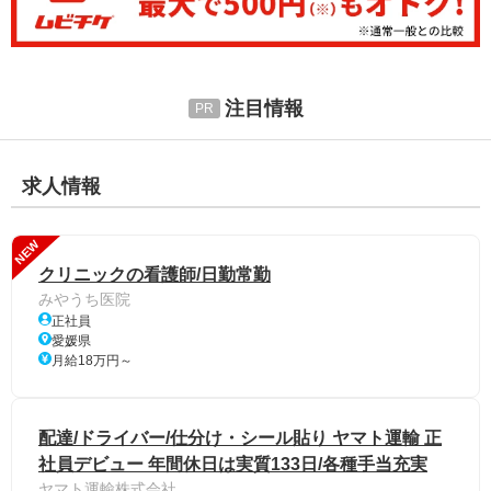
注目情報
求人情報
NEW
クリニックの看護師/日勤常勤
みやうち医院
正社員
愛媛県
月給18万円～
配達/ドライバー/仕分け・シール貼り ヤマト運輸 正
社員デビュー 年間休日は実質133日/各種手当充実
ヤマト運輸株式会社