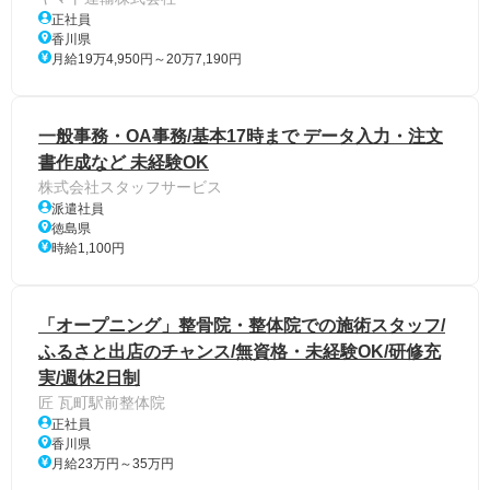
正社員
香川県
月給19万4,950円～20万7,190円
一般事務・OA事務/基本17時まで データ入力・注文
書作成など 未経験OK
株式会社スタッフサービス
派遣社員
徳島県
時給1,100円
「オープニング」整骨院・整体院での施術スタッフ/
ふるさと出店のチャンス/無資格・未経験OK/研修充
実/週休2日制
匠 瓦町駅前整体院
正社員
香川県
月給23万円～35万円