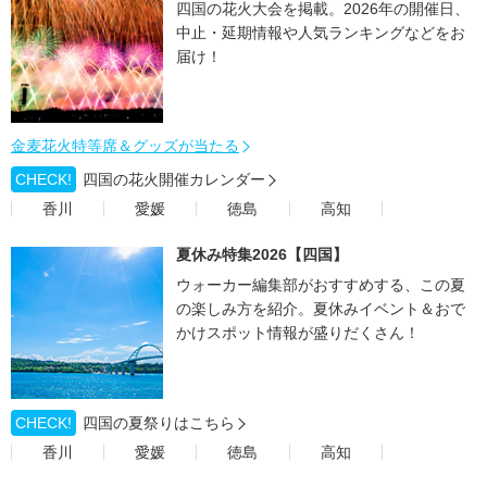
四国の花火大会を掲載。2026年の開催日、
中止・延期情報や人気ランキングなどをお
届け！
金麦花火特等席＆グッズが当たる
CHECK!
四国の花火開催カレンダー
香川
愛媛
徳島
高知
夏休み特集2026【四国】
ウォーカー編集部がおすすめする、この夏
の楽しみ方を紹介。夏休みイベント＆おで
かけスポット情報が盛りだくさん！
CHECK!
四国の夏祭りはこちら
香川
愛媛
徳島
高知