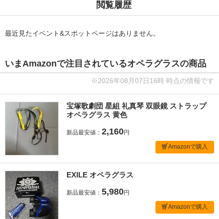
閲覧履歴
最近見たイベント&スポットページはありません。
いまAmazonで注目されているオペラグラスの商品
※2026年08月07日16時 時点の情報です
宝塚歌劇団 星組 礼真琴 双眼鏡 ストラップ
オペラグラス 黄色
2,160
新品最安値：
円
Amazonで購入
EXILE オペラグラス
5,980
新品最安値：
円
Amazonで購入