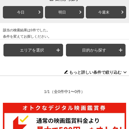
今日
明日
今週末
該当の検索結果は0件でした。
条件を変えてお探しください。
エリアを選択
目的から探す
もっと詳しい条件で絞り込む
1/1
（全0件中1〜0件）