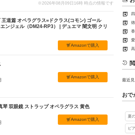
お
※2026年08月09日16時 時点の情報です
四
王道篇 オペラグラス=ドクラス(コモン) ゴール
徳
ンジェル（DM24-RP3） | デュエマ 闇文明 クリ
香
愛
Amazonで購入
高
閲
ス
Amazonで購入
円
最近見
おで
真琴 双眼鏡 ストラップ オペラグラス 黄色
夏
Amazonで購入
円
ビ