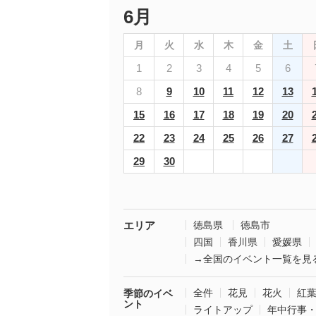
6月
月
火
水
木
金
土
1
2
3
4
5
6
8
9
10
11
12
13
15
16
17
18
19
20
22
23
24
25
26
27
29
30
エリア
徳島県
徳島市
四国
香川県
愛媛県
→全国のイベント一覧を見
全件
花見
花火
紅
季節のイベ
ント
ライトアップ
年中行事