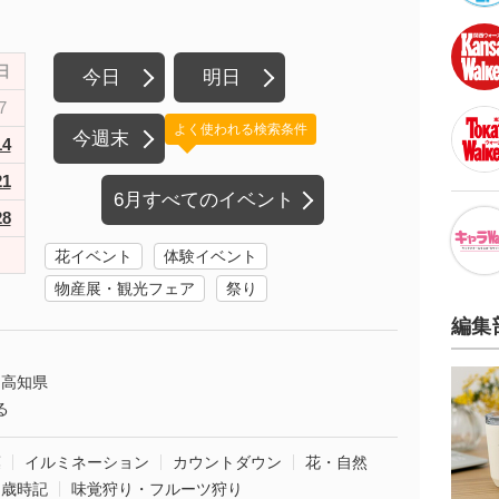
日
今日
明日
7
よく使われる検索条件
今週末
14
21
6月すべてのイベント
28
花イベント
体験イベント
物産展・観光フェア
祭り
編集
高知県
る
葉
イルミネーション
カウントダウン
花・自然
・歳時記
味覚狩り・フルーツ狩り