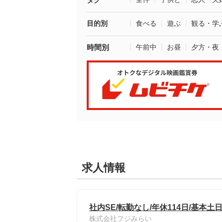
タグ
目的別
食べる
遊ぶ
観る・学
時間別
午前中
お昼
夕方・夜
求人情報
社内SE/転勤なし/年休114日/基本土
株式会社フジみらい