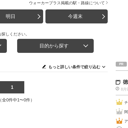
ウォーカープラス掲載の駅・路線について
明日
今週末
お探しください。
目的から探す
もっと詳しい条件で絞り込む
徳
1
8月
1（全0件中1〜0件）
チ
阿
ア