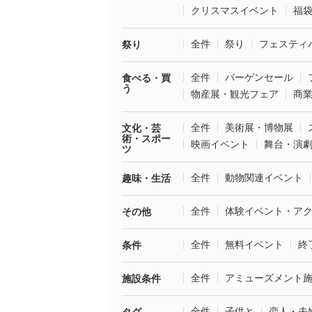
クリスマスイベント
福
全件
祭り
フェスティ
祭り
全件
バーゲンセール
食べる・買
う
物産展・観光フェア
商
全件
美術展・博物展
文化・芸
術・スポー
映画イベント
舞台・演
ツ
全件
動物関連イベント
趣味・生活
全件
体験イベント・ア
その他
全件
無料イベント
終
条件
全件
アミューズメント
施設条件
全件
子供と
恋人・夫