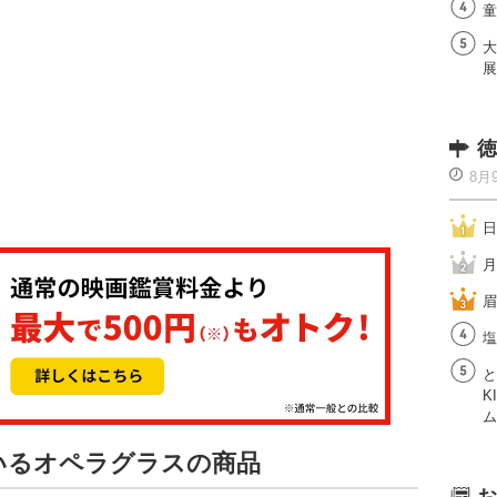
童
大
展
徳
8月
日
月
眉
塩
と
K
ム
ているオペラグラスの商品