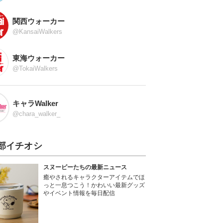
関西ウォーカー
@KansaiWalkers
東海ウォーカー
@TokaiWalkers
キャラWalker
@chara_walker_
部イチオシ
スヌーピーたちの最新ニュース
癒やされるキャラクターアイテムでほ
っと一息つこう！かわいい最新グッズ
やイベント情報を毎日配信