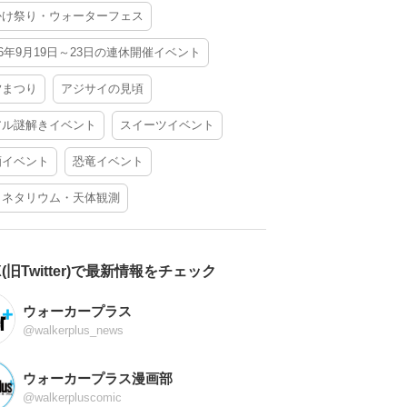
かけ祭り・ウォーターフェス
26年9月19日～23日の連休開催イベント
夕まつり
アジサイの見頃
アル謎解きイベント
スイーツイベント
酒イベント
恐竜イベント
ラネタリウム・天体観測
X(旧Twitter)で最新情報をチェック
ウォーカープラス
@walkerplus_news
ウォーカープラス漫画部
@walkerpluscomic