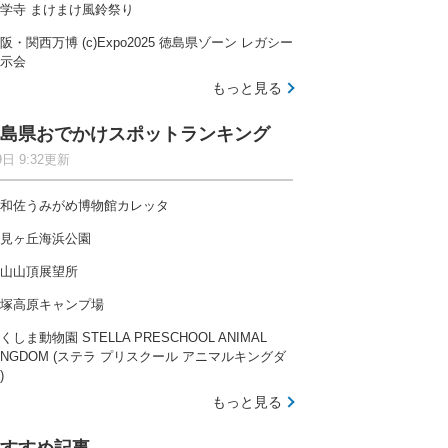
学寺 まけまけ風鈴祭り
阪・関西万博 (c)Expo2025 徳島県ゾーン レガシー
示会
もっと見る
島県おでかけスポットランキング
9日 9:32更新
和佐うみがめ博物館カレッタ
見ヶ丘海浜公園
山山頂展望所
塚高原キャンプ場
くしま動物園 STELLA PRESCHOOL ANIMAL
INGDOM (ステラ プリスクール アニマルキングダ
)
もっと見る