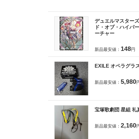
デュエルマスターズ 
ド・オブ・ハイパーエ
ーチャー
148
新品最安値：
円
EXILE オペラグラ
5,980
新品最安値：
宝塚歌劇団 星組 礼
2,160
新品最安値：