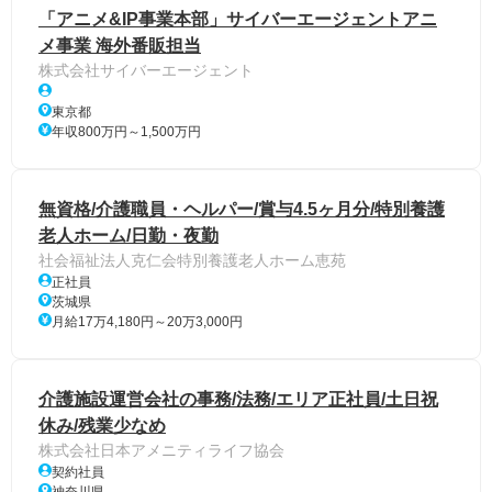
「アニメ&IP事業本部」サイバーエージェントアニ
メ事業 海外番販担当
株式会社サイバーエージェント
東京都
年収800万円～1,500万円
無資格/介護職員・ヘルパー/賞与4.5ヶ月分/特別養護
老人ホーム/日勤・夜勤
社会福祉法人克仁会特別養護老人ホーム恵苑
正社員
茨城県
月給17万4,180円～20万3,000円
介護施設運営会社の事務/法務/エリア正社員/土日祝
休み/残業少なめ
株式会社日本アメニティライフ協会
契約社員
神奈川県