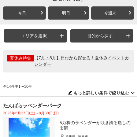
今日
明日
今週末
エリアを選択
目的から探す
【7月・8月】日付から探せる！夏休みイベントカ
夏休み特集
レンダー
全14件中1〜10件
もっと詳しい条件で絞り込む
たんばらラベンダーパーク
2026年6月27日(土)～8月30日(日)
5万株のラベンダーが咲き誇る癒しの
楽園
群馬県
沼田市