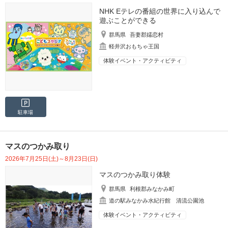
NHK Eテレの番組の世界に入り込んで
遊ぶことができる
群馬県
吾妻郡嬬恋村
軽井沢おもちゃ王国
体験イベント・アクティビティ
駐車場
マスのつかみ取り
2026年7月25日(土)～8月23日(日)
マスのつかみ取り体験
群馬県
利根郡みなかみ町
道の駅みなかみ水紀行館 清流公園池
体験イベント・アクティビティ