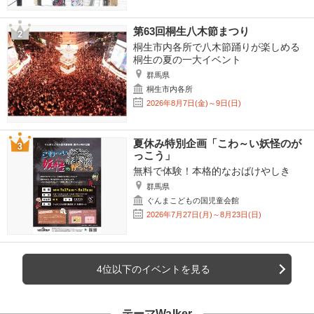
第63回桐生八木節まつり
桐生市内各所で八木節踊りが楽しめる
桐生の夏の一大イベント
群馬県
桐生市内各所
2026年8月7日(金)～9日(日)
夏休み特別企画「こわ～い妖怪のが
っこう」
無料で体験！本格的なおばけやしき
群馬県
ぐんまこどもの国児童会館
2026年7月27日(月)～8月23日(日)
4位以下のイベントを見る
テーマWalker