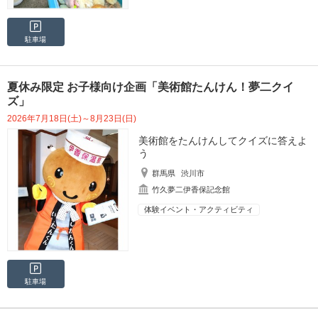
駐車場
夏休み限定 お子様向け企画「美術館たんけん！夢二クイ
ズ」
2026年7月18日(土)～8月23日(日)
美術館をたんけんしてクイズに答えよ
う
群馬県
渋川市
竹久夢二伊香保記念館
体験イベント・アクティビティ
駐車場