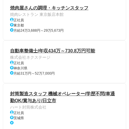
焼肉屋さんの調理・キッチンスタッフ
焼肉レストラン 東京飯店本館
正社員
東京都
月給24万3,688円～29万5,673円
自動車整備士/年収434万～730.8万円可能
株式会社ネクステージ
正社員
神奈川県
月給31万円～52万7,000円
封筒製造スタッフ 機械オペレーター/学歴不問/車通
勤OK/賞与あり/日立市
ハート封筒株式会社
正社員
茨城県