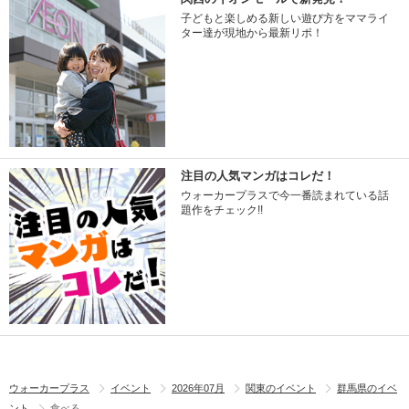
子どもと楽しめる新しい遊び方をママライ
ター達が現地から最新リポ！
注目の人気マンガはコレだ！
ウォーカープラスで今一番読まれている話
題作をチェック!!
ウォーカープラス
イベント
2026年07月
関東のイベント
群馬県のイベ
ント
食べる