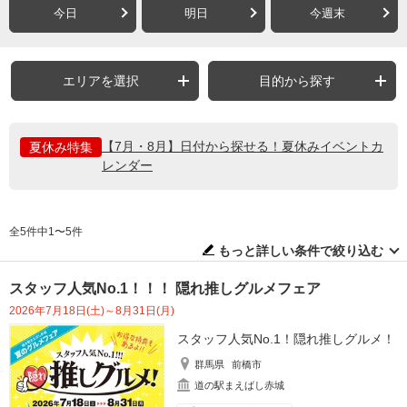
今日
明日
今週末
エリアを選択
目的から探す
【7月・8月】日付から探せる！夏休みイベントカ
夏休み特集
レンダー
全5件中1〜5件
もっと詳しい条件で絞り込む
スタッフ人気No.1！！！ 隠れ推しグルメフェア
2026年7月18日(土)～8月31日(月)
スタッフ人気No.1！隠れ推しグルメ！
群馬県
前橋市
道の駅まえばし赤城