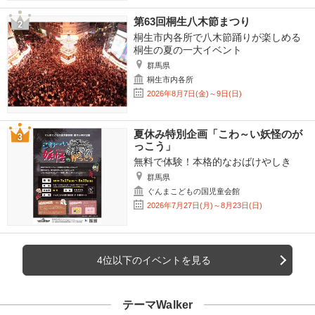
第63回桐生八木節まつり
桐生市内各所で八木節踊りが楽しめる
桐生の夏の一大イベント
群馬県
桐生市内各所
2026年8月7日(金)～9日(日)
夏休み特別企画「こわ～い妖怪のが
っこう」
無料で体験！本格的なおばけやしき
群馬県
ぐんまこどもの国児童会館
2026年7月27日(月)～8月23日(日)
4位以下のイベントを見る
テーマWalker