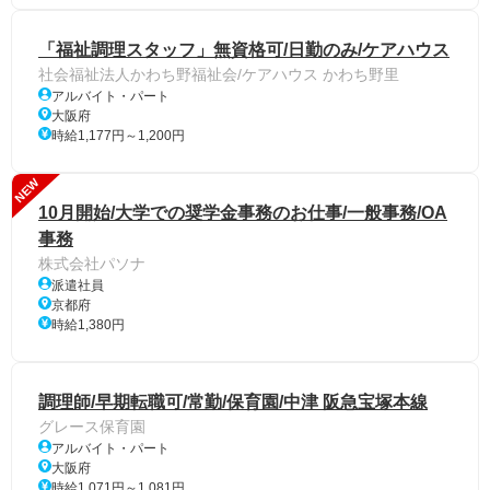
「福祉調理スタッフ」無資格可/日勤のみ/ケアハウス
社会福祉法人かわち野福祉会/ケアハウス かわち野里
アルバイト・パート
大阪府
時給1,177円～1,200円
NEW
10月開始/大学での奨学金事務のお仕事/一般事務/OA
事務
株式会社パソナ
派遣社員
京都府
時給1,380円
調理師/早期転職可/常勤/保育園/中津 阪急宝塚本線
グレース保育園
アルバイト・パート
大阪府
時給1,071円～1,081円