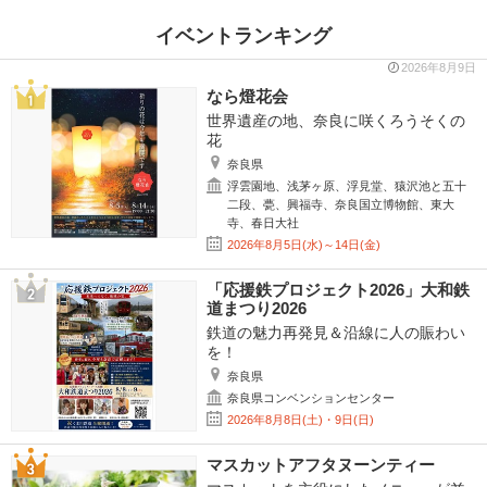
イベントランキング
2026年8月9日
なら燈花会
世界遺産の地、奈良に咲くろうそくの
花
奈良県
浮雲園地、浅茅ヶ原、浮見堂、猿沢池と五十
二段、甍、興福寺、奈良国立博物館、東大
寺、春日大社
2026年8月5日(水)～14日(金)
「応援鉄プロジェクト2026」大和鉄
道まつり2026
鉄道の魅力再発見＆沿線に人の賑わい
を！
奈良県
奈良県コンベンションセンター
2026年8月8日(土)・9日(日)
マスカットアフタヌーンティー